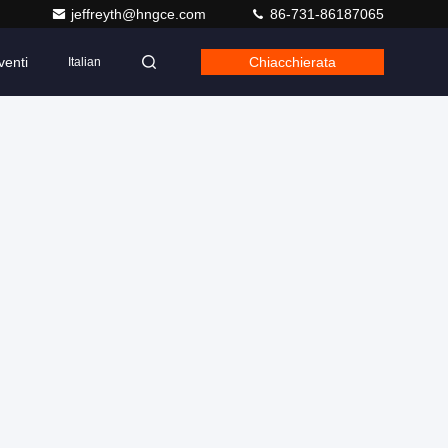
jeffreyth@hngce.com
86-731-86187065
venti
Chiacchierata
Italian