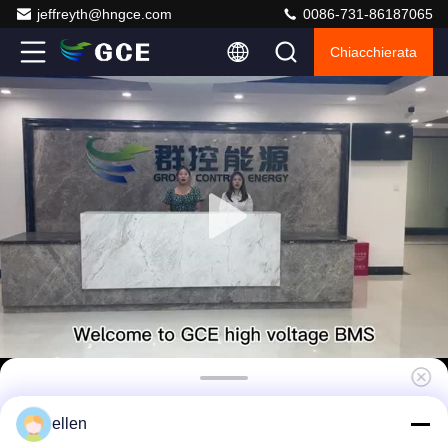
jeffreyth@hngce.com
0086-731-86187065
Chiacchierata
BMS ad alta tensione con tipo di batteria
ellen
NMC