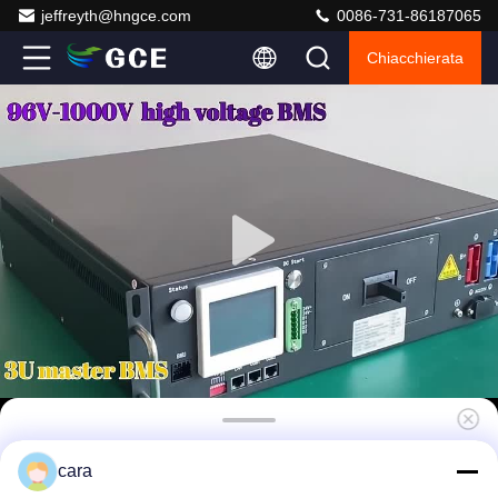
jeffreyth@hngce.com
0086-731-86187065
Chiacchierata
Advanced 192S batteria agli ioni di litio BMS
cara
614.4V, 125A BMS ad alta tensione con relè e