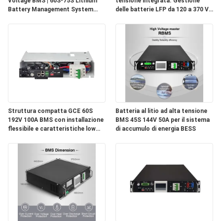
Voltage BMS | 60S-75S Lithium
tensione integrata. Gestione
Battery Management System
delle batterie LFP da 120 a 370 V.
with 50A/100A, CAN/RS485 for
Monitoraggio a 60 cellule.
Solar ESS, UPS & Off-Grid
Storage
Struttura compatta GCE 60S
Batteria al litio ad alta tensione
192V 100A BMS con installazione
BMS 45S 144V 50A per il sistema
flessibile e caratteristiche low
di accumulo di energia BESS
cost