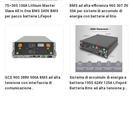
75~30S 100A Lithium Master
BMS ad alta efficienza 96S 307.2V
Slave All In One BMS 240V BMS
50A per sistemi di accumulo di
per pacco batterie Lifepo4
energia con batterie al litio
GCE 90S 288V 500A BMS ad alta
Sistema di accumulo di energia a
tensione con interfaccia di
batteria 195S 624V 125A Lifepo4
comunicazione
Batteria Bms ad alta tensione per
RS485&CAN&TCP&IP
l'accumulo di energia
commerciale