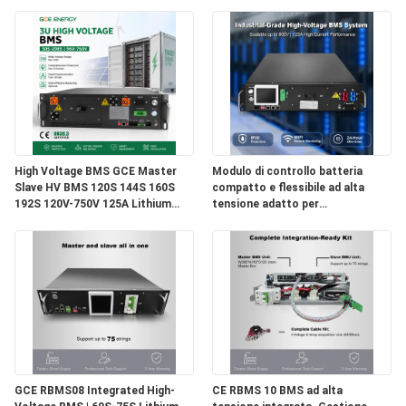
High Voltage BMS GCE Master
Modulo di controllo batteria
Slave HV BMS 120S 144S 160S
compatto e flessibile ad alta
192S 120V-750V 125A Lithium
tensione adatto per
Battery Management System for
l'integrazione in sistemi batteria
Solar ESS BESS Energy Storage
per veicoli elettrici ibridi
System
GCE RBMS08 Integrated High-
CE RBMS 10 BMS ad alta