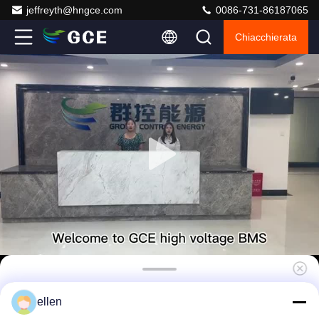
jeffreyth@hngce.com
0086-731-86187065
Chiacchierata
GCE BMS ad alta tensione per Lifepo4
ellen
batteria 384V 120S 96V-1000V