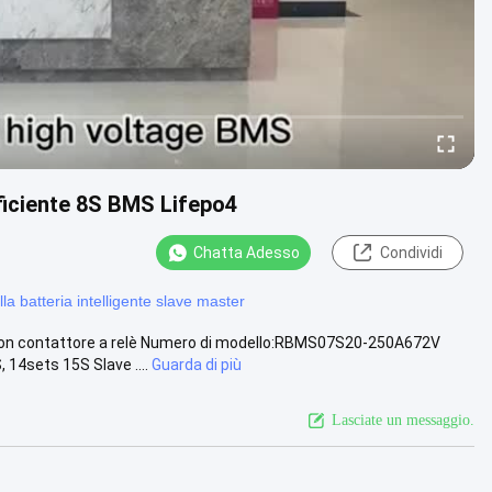
ficiente 8S BMS Lifepo4
Chatta Adesso
Condividi
la batteria intelligente slave master
on contattore a relè Numero di modello:RBMS07S20-250A672V
14sets 15S Slave ....
Guarda di più
Lasciate un messaggio.