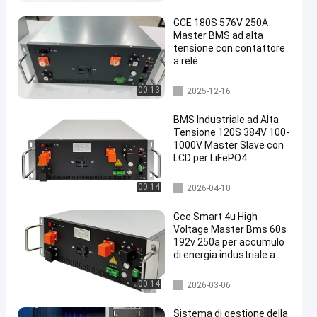
eria
GCE 180S 576V 250A
Master BMS ad alta
tensione con contattore
a relè
BMS dell'UPS
00:13
2025-12-16
BMS Industriale ad Alta
Tensione 120S 384V 100-
1000V Master Slave con
LCD per LiFePO4
bms ad alta tensione
00:14
2026-04-10
Gce Smart 4u High
Voltage Master Bms 60s
192v 250a per accumulo
di energia industriale a
batteria al litio UPS
bms ad alta tensione
00:14
2026-03-06
Sistema di gestione della