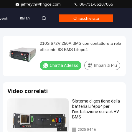
jeffreyth@hngce.com
86-731-86187065
venti
Chiacchierata
Italian
210S 672V 250A BMS con contattore a relè
efficiente 8S BMS Lifepo4
Chatta Adesso
Impari Di Più
Video correlati
Sistema di gestione della
batteria Lifepo4 per
l'installazione su rack HV
BMS
Sistema di gestione della batt
02:39
2025-04-16