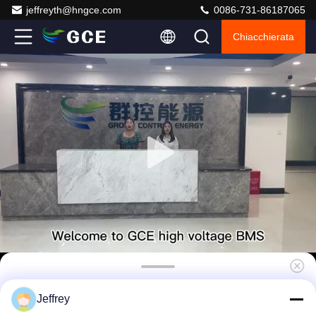
jeffreyth@hngce.com
0086-731-86187065
Chiacchierata
GCE 480V 250A 19 pollici Master Bms 15S
Jeffrey
16S Slave ESS BMS per grande