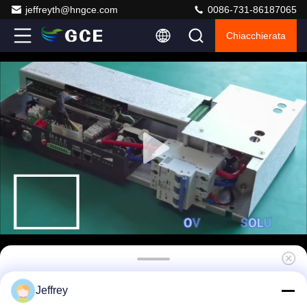
jeffreyth@hngce.com
0086-731-86187065
Chiacchierata
1500V ESS BMS Energy Storage System
Jeffrey