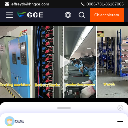
jeffreyth@hngce.com
0086-731-86187065
Chiacchierata
GCE Alta tensione 225S 720V 400A Relay
cara
Solution Master Slave BMS con BMU della