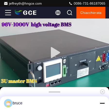
jeffreyth@hngce.com
0086-731-86187065
Chiacchierata
280Ah UPS BMS Intelligent Battery
bruce
Management System Lifepo4 Lithium