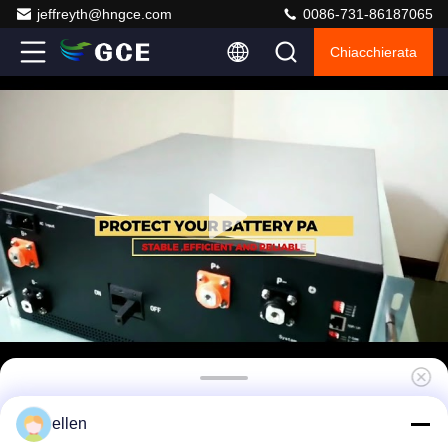
jeffreyth@hngce.com
0086-731-86187065
Chiacchierata
Sistema di gestione delle batterie ad alta
ellen
tensione GCE per batterie al litio ≤ 15W