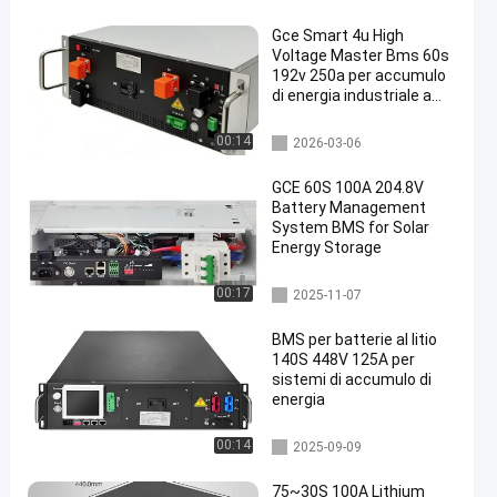
Gce Smart 4u High
Voltage Master Bms 60s
192v 250a per accumulo
di energia industriale a
batteria al litio UPS
bms ad alta tensione
00:14
2026-03-06
GCE 60S 100A 204.8V
Battery Management
System BMS for Solar
Energy Storage
BMS integrato
00:17
2025-11-07
BMS per batterie al litio
140S 448V 125A per
sistemi di accumulo di
energia
bms ad alta tensione
00:14
2025-09-09
75~30S 100A Lithium