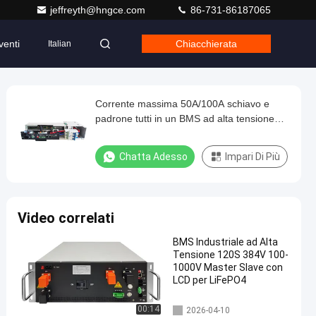
jeffreyth@hngce.com
86-731-86187065
venti
Chiacchierata
Italian
Corrente massima 50A/100A schiavo e
padrone tutti in un BMS ad alta tensione
con misurazione Soh e batteria LFP
Chatta Adesso
Impari Di Più
Video correlati
BMS Industriale ad Alta
Tensione 120S 384V 100-
1000V Master Slave con
LCD per LiFePO4
bms ad alta tensione
00:14
2026-04-10