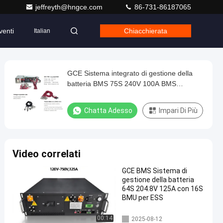
jeffreyth@hngce.com
86-731-86187065
venti
Chiacchierata
Italian
GCE Sistema integrato di gestione della
batteria BMS 75S 240V 100A BMS
compatibile con Goodwe SOFAR
GROWATT DEYE Inverter
Chatta Adesso
Impari Di Più
Video correlati
GCE BMS Sistema di
gestione della batteria
64S 204.8V 125A con 16S
BMU per ESS
Sistema di gestione della batt
00:14
2025-08-12