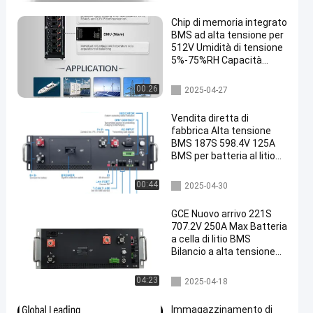
eria
Chip di memoria integrato
BMS ad alta tensione per
512V Umidità di tensione
5%-75%RH Capacità
Memoria dati
bms ad alta tensione
00:26
2025-04-27
Vendita diretta di
fabbrica Alta tensione
BMS 187S 598.4V 125A
BMS per batteria al litio
Nera, sabbia, grano di
colore con precarica F
bms ad alta tensione
00:44
2025-04-30
GCE Nuovo arrivo 221S
707.2V 250A Max Batteria
a cella di litio BMS
Bilancio a alta tensione
regolato opzionale in
serie/parallelo
bms ad alta tensione
04:23
2025-04-18
Immagazzinamento di