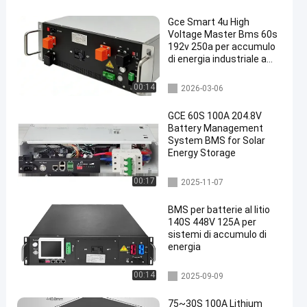
Gce Smart 4u High
Voltage Master Bms 60s
192v 250a per accumulo
di energia industriale a
batteria al litio UPS
bms ad alta tensione
00:14
2026-03-06
GCE 60S 100A 204.8V
Battery Management
System BMS for Solar
Energy Storage
BMS integrato
00:17
2025-11-07
BMS per batterie al litio
140S 448V 125A per
sistemi di accumulo di
energia
bms ad alta tensione
00:14
2025-09-09
75~30S 100A Lithium