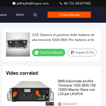
jeffreyth@hngce.com
86-731-86187065
venti
Chiacchierata
Italian
GCE Sistema di gestione delle batterie ad
alta tensione 500A BMS Per batterie al litio
120V-1000V Bms ad alta tensione
Chatta Adesso
Impari Di Più
Video correlati
BMS Industriale ad Alta
Tensione 120S 384V 100-
1000V Master Slave con
LCD per LiFePO4
bms ad alta tensione
00:14
2026-04-10