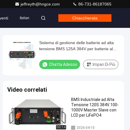
jeffreyth@hngce.com
86-731-86187065
venti
Chiacchierata
Italian
Sistema di gestione delle batterie ad alta
tensione BMS 125A 384V per batterie al
litio con comunicazione CAN RS485 per
BESS
Chatta Adesso
Impari Di Più
Video correlati
BMS Industriale ad Alta
Tensione 120S 384V 100-
1000V Master Slave con
LCD per LiFePO4
bms ad alta tensione
00:14
2026-04-10