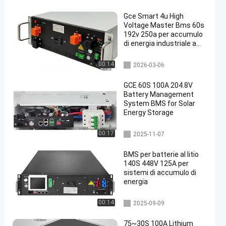
Gce Smart 4u High
Voltage Master Bms 60s
192v 250a per accumulo
di energia industriale a
batteria al litio UPS
bms ad alta tensione
00:14
2026-03-06
GCE 60S 100A 204.8V
Battery Management
System BMS for Solar
Energy Storage
BMS integrato
00:17
2025-11-07
BMS per batterie al litio
140S 448V 125A per
sistemi di accumulo di
energia
bms ad alta tensione
00:14
2025-09-09
75~30S 100A Lithium