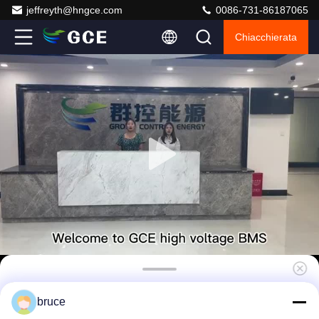
jeffreyth@hngce.com
0086-731-86187065
Chiacchierata
BMS ad alta tensione 240S768V 250A 400A
bruce
500A BMS Sistema di gestione delle batterie