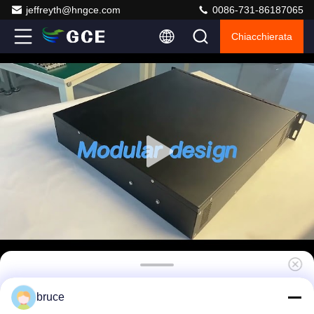
jeffreyth@hngce.com
0086-731-86187065
Chiacchierata
Lifepo4 BMS120V-500V 2U Sistema di
bruce
gestione delle batterie BMS ad alta tensione