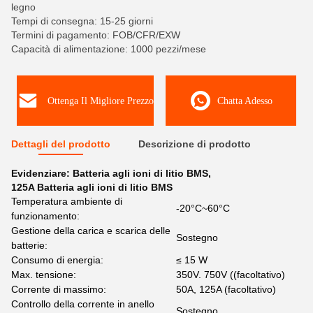
legno
Tempi di consegna: 15-25 giorni
Termini di pagamento: FOB/CFR/EXW
Capacità di alimentazione: 1000 pezzi/mese
Ottenga Il Migliore Prezzo
Chatta Adesso
Dettagli del prodotto
Descrizione di prodotto
Evidenziare:
Batteria agli ioni di litio BMS
,
125A Batteria agli ioni di litio BMS
Temperatura ambiente di
-20°C~60°C
funzionamento:
Gestione della carica e scarica delle
Sostegno
batterie:
Consumo di energia:
≤ 15 W
Max. tensione:
350V. 750V ((facoltativo)
Corrente di massimo:
50A, 125A (facoltativo)
Controllo della corrente in anello
Sostegno