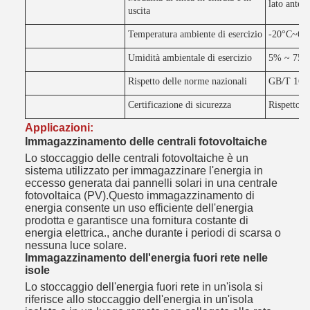
lato anteri
uscita
Temperatura ambiente di esercizio
-20°C~60
Umidità ambientale di esercizio
5% ~ 75
Rispetto delle norme nazionali
GB/T 169
Certificazione di sicurezza
Rispetto d
Applicazioni:
Immagazzinamento delle centrali fotovoltaiche
Lo stoccaggio delle centrali fotovoltaiche è un
sistema utilizzato per immagazzinare l'energia in
eccesso generata dai pannelli solari in una centrale
fotovoltaica (PV).Questo immagazzinamento di
energia consente un uso efficiente dell'energia
prodotta e garantisce una fornitura costante di
energia elettrica., anche durante i periodi di scarsa o
nessuna luce solare.
Immagazzinamento dell'energia fuori rete nelle
isole
Lo stoccaggio dell'energia fuori rete in un'isola si
riferisce allo stoccaggio dell'energia in un'isola