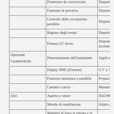
Protezione da cortocircuito
Disponibi
Funzione di precarica
Disponibil
Controllo della circolazione
Disponibil
parallela
Registro degli eventi
Disponibil
Disponibil
Potenza CC Avvio
accensione
Opzionale
Determinazione dell'isolamento
Applicabil
Caratteristiche
Display HMI ((Esterno)
4.3° o 7° 
Funzione autonoma o parallela
Preparati 
Contatto a secco
Massimo 2 
Altri
Aspetto e colore
RAL9005 G
Metodo di installazione
Adatto per
Modalità di linea in entrata e in