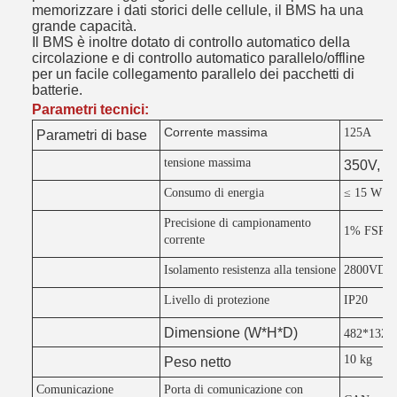
memorizzare i dati storici delle cellule, il BMS ha una
grande capacità.
Il BMS è inoltre dotato di controllo automatico della
circolazione e di controllo automatico parallelo/offline
per un facile collegamento parallelo dei pacchetti di
batterie.
Parametri tecnici:
Corrente massima
125A
Parametri di base
tensione massima
350V, 75
Consumo di energia
≤ 15 W
Precisione di campionamento
1% FSR
corrente
Isolamento resistenza alla tensione
2800VDC 
Livello di protezione
IP20
Dimensione (W*H*D)
482*132*
10 kg
Peso netto
Comunicazione
Porta di comunicazione con