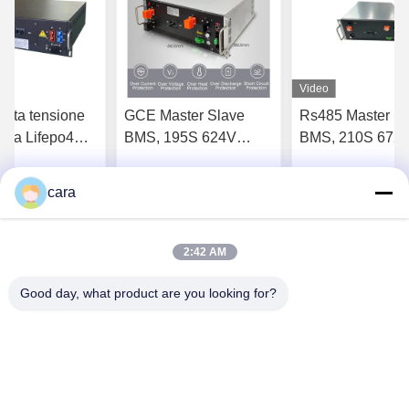
Video
alta tensione
GCE Master Slave
Rs485 Master Sl
eria Lifepo4
BMS, 195S 624V
BMS, 210S 672
O NCM 195S
250A Lithium Ion
250A Lifepo4 Bat
C 125A
Battery Management
Management Sy
cara
tenga il migliore
Ottenga il migliore
Ottenga il mi
Systems
prezzo
prezzo
prezzo
2:42 AM
Good day, what product are you looking for?
Hunan GCE Technology Co.,Ltd
jeffreyth@hngce.com