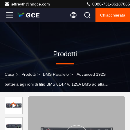
jeffreyth@hngce.com
0086-731-86187065
Chiacchierata
Prodotti
Casa
>
Prodotti
>
BMS Parallelo
>
Advanced 192S
batteria agli ioni di litio BMS 614.4V, 125A BMS ad alta
tensione con relè e comunicazione