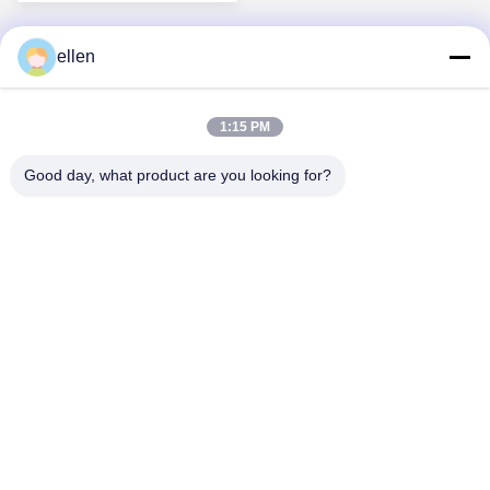
prezzo
ellen
1
1:15 PM
Good day, what product are you looking for?
Hunan GCE Technology Co.,Ltd
jeffreyth@hngce.com
0086-731-86187065
Edificio B3, 602, Scienza e tecnologia Nuova città, contea
di Changsha, città di Changsha, provincia di Hunan