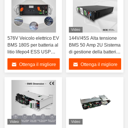
Video
576V Veicolo elettrico EV
144V/45S Alta tensione
BMS 180S per batteria al
BMS 50 Amp 2U Sistema
litio lifepo4 ESS USP
di gestione della batteria
Solare
per lo stoccaggio
Ottenga il migliore
Ottenga il migliore
dell'energia
prezzo
prezzo
Video
Video