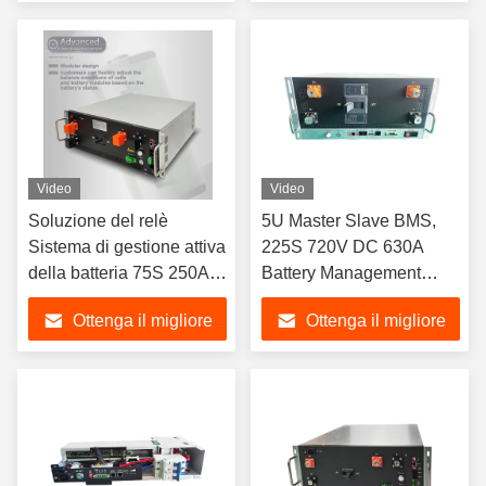
prezzo
prezzo
Video
Video
Soluzione del relè
5U Master Slave BMS,
Sistema di gestione attiva
225S 720V DC 630A
della batteria 75S 250A
Battery Management
240V
System per Lifepo4
Ottenga il migliore
Ottenga il migliore
prezzo
prezzo