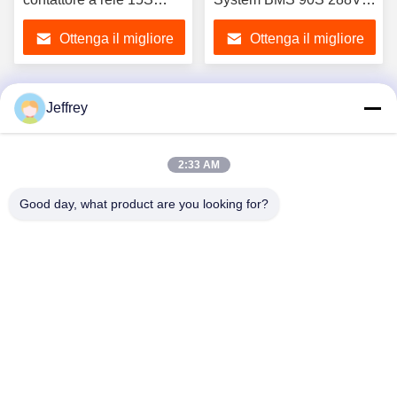
BMU
50A
Ottenga il migliore
Ottenga il migliore
prezzo
prezzo
Jeffrey
1
2
3
2:33 AM
Good day, what product are you looking for?
Hunan GCE Technology Co.,Ltd
jeffreyth@hngce.com
0086-731-86187065
Edificio B3, 602, Scienza e tecnologia Nuova città, contea
di Changsha, città di Changsha, provincia di Hunan