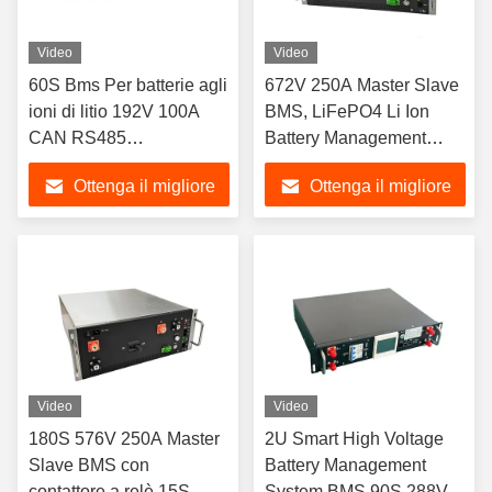
Video
Video
60S Bms Per batterie agli
672V 250A Master Slave
ioni di litio 192V 100A
BMS, LiFePO4 Li Ion
CAN RS485
Battery Management
Comunicazione
System
Ottenga il migliore
Ottenga il migliore
prezzo
prezzo
Video
Video
180S 576V 250A Master
2U Smart High Voltage
Slave BMS con
Battery Management
contattore a relè 15S
System BMS 90S 288V