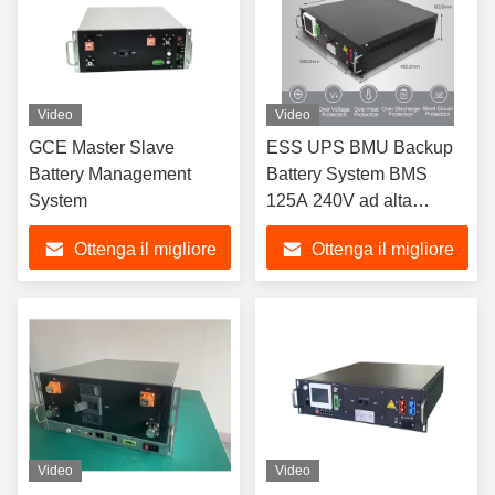
Video
Video
GCE Master Slave
ESS UPS BMU Backup
Battery Management
Battery System BMS
System
125A 240V ad alta
tensione
Ottenga il migliore
Ottenga il migliore
prezzo
prezzo
Video
Video