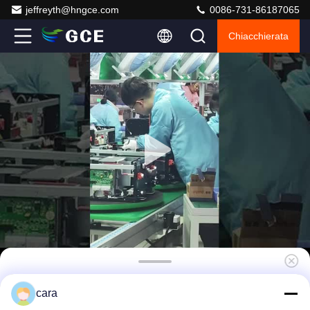
jeffreyth@hngce.com
0086-731-86187065
Chiacchierata
225S Sistema di accumulo di energia a
cara
batteria, 720V 250A Lifepo4 Batteria Bms