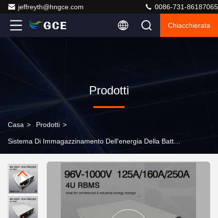
jeffreyth@hngce.com
0086-731-86187065
Chiacchierata
Prodotti
Casa
>
Prodotti
>
Sistema Di Immagazzinamento Dell'energia Della Batteria
>
225S Sistema di accumulo di energia a batteria,
720V 250A Lifepo4 Batteria Bms