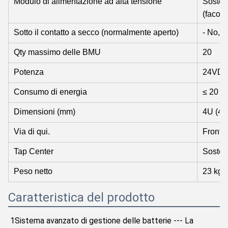
Modulo di alimentazione ad alta tensione
Sostene
(facolt
Sotto il contatto a secco (normalmente aperto)
- No, n
Qty massimo delle BMU
20
Potenza
24VDC
Consumo di energia
≤ 20 W
Dimensioni (mm)
4U (44
Via di qui.
Fronta
Tap Center
Sostegn
Peso netto
23 kg
Caratteristica del prodotto
1Sistema avanzato di gestione delle batterie --- La 