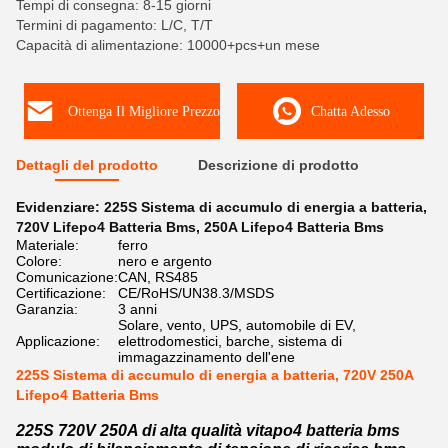
Tempi di consegna: 8-15 giorni
Termini di pagamento: L/C, T/T
Capacità di alimentazione: 10000+pcs+un mese
Ottenga Il Migliore Prezzo
Chatta Adesso
Dettagli del prodotto
Descrizione di prodotto
Evidenziare:
225S Sistema di accumulo di energia a batteria
,
720V Lifepo4 Batteria Bms
,
250A Lifepo4 Batteria Bms
Materiale:
ferro
Colore:
nero e argento
Comunicazione:
CAN, RS485
Certificazione:
CE/RoHS/UN38.3/MSDS
Garanzia:
3 anni
Solare, vento, UPS, automobile di EV,
Applicazione:
elettrodomestici, barche, sistema di
immagazzinamento dell'ene
225S Sistema di accumulo di energia a batteria, 720V 250A
Lifepo4 Batteria Bms
225S 720V 250A di alta qualità vitapo4 batteria bms