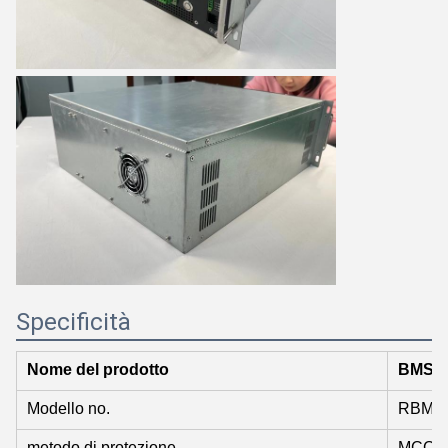
Specificità
Nome del prodotto
BMS
Modello no.
RBMS0
metodo di protezione
MCCB+