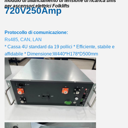
modulo di bilanciamento di tensione di ricarica bms
per ascensori elettrici Folklifts
720V250Amp
Protocollo di comunicazione:
Rs485, CAN, LAN
* Cassa 4U standard da 19 pollici * Efficiente, stabile e
affidabile * Dimensione:W440*H178*D500mm