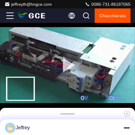
jeffreyth@hngce.com
0086-731-86187065
Chiacchierata
La protezione di sovraccarico ha integrato
Jeffrey
BMS Short Circuit Protection 50A