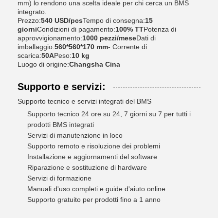
mm) lo rendono una scelta ideale per chi cerca un BMS
integrato.
Prezzo:
540 USD/pcs
Tempo di consegna:
15
giorni
Condizioni di pagamento:
100% TT
Potenza di
approvvigionamento:
1000 pezzi/mese
Dati di
imballaggio:
560*560*170 mm
- Corrente di
scarica:
50A
Peso:
10 kg
Luogo di origine:
Changsha Cina
Supporto e servizi:
Supporto tecnico e servizi integrati del BMS
Supporto tecnico 24 ore su 24, 7 giorni su 7 per tutti i
prodotti BMS integrati
Servizi di manutenzione in loco
Supporto remoto e risoluzione dei problemi
Installazione e aggiornamenti del software
Riparazione e sostituzione di hardware
Servizi di formazione
Manuali d'uso completi e guide d'aiuto online
Supporto gratuito per prodotti fino a 1 anno