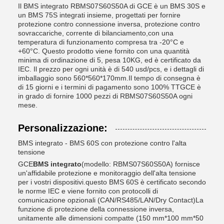
Il BMS integrato RBMS07S60S50A di GCE è un BMS 30S e
un BMS 75S integrati insieme, progettati per fornire
protezione contro connessione inversa, protezione contro
sovraccariche, corrente di bilanciamento,con una
temperatura di funzionamento compresa tra -20°C e
+60°C. Questo prodotto viene fornito con una quantità
minima di ordinazione di 5, pesa 10KG, ed è certificato da
IEC. Il prezzo per ogni unità è di 540 usd/pcs, e i dettagli di
imballaggio sono 560*560*170mm.Il tempo di consegna è
di 15 giorni e i termini di pagamento sono 100% TTGCE è
in grado di fornire 1000 pezzi di RBMS07S60S50A ogni
mese.
Personalizzazione:
BMS integrato - BMS 60S con protezione contro l'alta
tensione
GCE
BMS integrato
(modello: RBMS07S60S50A) fornisce
un'affidabile protezione e monitoraggio dell'alta tensione
per i vostri dispositivi.questo BMS 60S è certificato secondo
le norme IEC e viene fornito con protocolli di
comunicazione opzionali (CAN/RS485/LAN/Dry Contact)La
funzione di protezione della connessione inversa,
unitamente alle dimensioni compatte (150 mm*100 mm*50