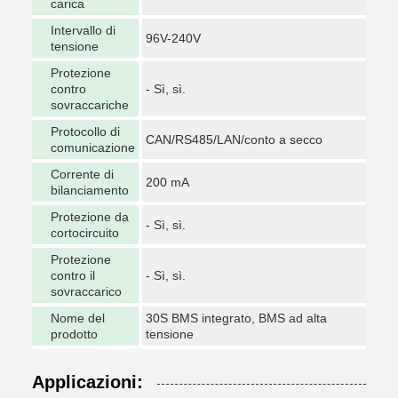
carica
Intervallo di
96V-240V
tensione
Protezione
contro
- Sì, sì.
sovraccariche
Protocollo di
CAN/RS485/LAN/conto a secco
comunicazione
Corrente di
200 mA
bilanciamento
Protezione da
- Sì, sì.
cortocircuito
Protezione
contro il
- Sì, sì.
sovraccarico
Nome del
30S BMS integrato, BMS ad alta
prodotto
tensione
Applicazioni: