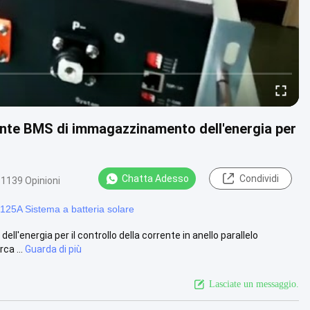
nte BMS di immagazzinamento dell'energia per
Chatta Adesso
Condividi
1139 Opinioni
125A Sistema a batteria solare
energia per il controllo della corrente in anello parallelo
ca ...
Guarda di più
Lasciate un messaggio.