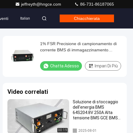
jeffreyth@hngce.com
86-731-86187065
venti
Chiacchierata
Italian
1% FSR Precisione di campionamento di
corrente BMS di immagazzinamento
dell'energia per il controllo della corrente in
anello parallelo
Chatta Adesso
Impari Di Più
Video correlati
Soluzione di stoccaggio
dell'energia BMS
64S204.8V 250A Alta
tensione BMS GCE BMS
Per UPS ESS HV batterie
al litio Lifepo4 batteria
Immagazzinamento dell'ener
00:19
2025-08-01