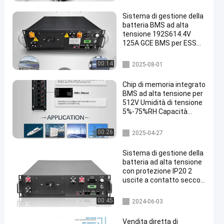
gia BMS
Sistema di gestione della
batteria BMS ad alta
tensione 192S614.4V
125A GCE BMS per ESS
containerizzato,
accumulo solare e ESS C
Immagazzinamento dell'ener
00:14
2025-08-01
& I
gia BMS
Chip di memoria integrato
BMS ad alta tensione per
512V Umidità di tensione
5%-75%RH Capacità
Memoria dati
bms ad alta tensione
00:26
2025-04-27
Sistema di gestione della
batteria ad alta tensione
con protezione IP20 2
uscite a contatto secco
125A corrente massima
Immagazzinamento dell'ener
00:45
2024-06-03
gia BMS
Vendita diretta di