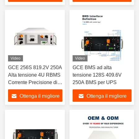
al litio Lifepo4 batteria
prezzo
prezzo
Video
Video
GCE 256S 819.2V 250A
GCE BMS ad alta
Alta tensione 4U RBMS
tensione 128S 409.6V
Corrente Precisione di
250A BMS per UPS
campionamento 0,5%
Ottenga il migliore
Ottenga il migliore
FSR
prezzo
prezzo