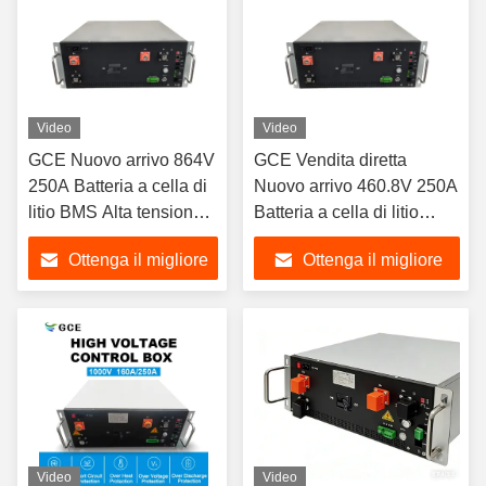
Video
Video
GCE Nuovo arrivo 864V
GCE Vendita diretta
250A Batteria a cella di
Nuovo arrivo 460.8V 250A
litio BMS Alta tensione
Batteria a cella di litio
BMS pacchetto
BMS Alta tensione BMS
Ottenga il migliore
Ottenga il migliore
bilanciere controllato
pacchetto Bilancio
utilizzato per UPS ESS
controllato utilizzato per
prezzo
prezzo
UPS E
Video
Video