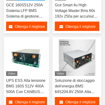
GCE 160S512V 250A
Gce Smart 4u High
Sistema LFP BMS
Voltage Master Bms 60s
Sistema di gestione
192v 250a per accumulo
della batteria BMS ad
di energia industriale a
Ottenga il migliore
Ottenga il migliore
alta tensione per ESS e
batteria al litio UPS
UPS
prezzo
prezzo
Video
Video
UPS ESS Alta tensione
Soluzione di stoccaggio
BMS 160S 512V 400A
dell'energia BMS
500A Con CANBUS
64S204.8V 250A Alta
RS485
tensione BMS GCE BMS
Ottenga il migliore
Ottenga il migliore
Per UPS ESS HV batterie