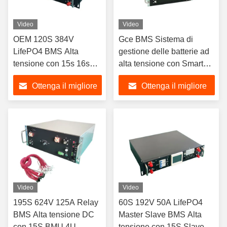
Video
Video
OEM 120S 384V
Gce BMS Sistema di
LifePO4 BMS Alta
gestione delle batterie ad
tensione con 15s 16s
alta tensione con Smart
Slave BMU
Bms 240s Bms 768v 250a
Ottenga il migliore
Ottenga il migliore
4u Master Rbms
prezzo
prezzo
Video
Video
195S 624V 125A Relay
60S 192V 50A LifePO4
BMS Alta tensione DC
Master Slave BMS Alta
con 15S BMU 4U
tensione con 15S Slave