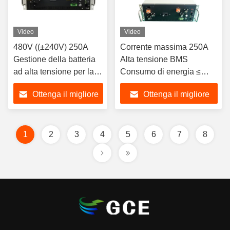
Video
Video
480V ((±240V) 250A
Corrente massima 250A
Gestione della batteria
Alta tensione BMS
ad alta tensione per la
Consumo di energia ≤
batteria Lifepo4 con
15W Con protezione
Ottenga il migliore
Ottenga il migliore
CAN RS485 TCPIP
contro cortocircuito
Comunicazione BESS
prezzo
prezzo
UPS BMS
1
2
3
4
5
6
7
8