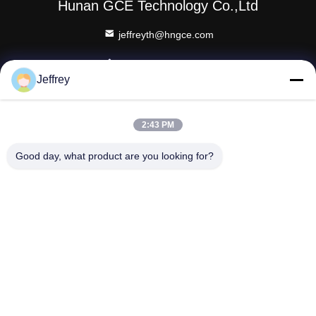
Hunan GCE Technology Co.,Ltd
jeffreyth@hngce.com
0086-731-86187065
Jeffrey
Edificio B3, 602, Scienza e tecnologia Nuova città, contea
di Changsha, città di Changsha, provincia di Hunan
2:43 PM
Good day, what product are you looking for?
Buona qualità della Cina bms ad alta tensione Fornitore. ©
di Copyright 2022-2026 Hunan GCE Technology Co.,Ltd .
Tutti i diritti riservati.