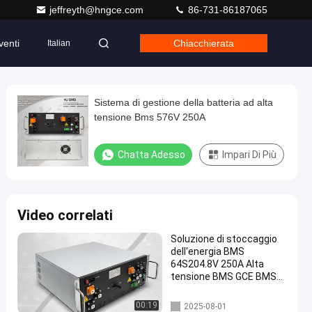
jeffreyth@hngce.com
86-731-86187065
venti
Chiacchierata
Italian
Sistema di gestione della batteria ad alta
tensione Bms 576V 250A
Chatta Adesso
Impari Di Più
Video correlati
Soluzione di stoccaggio
dell'energia BMS
64S204.8V 250A Alta
tensione BMS GCE BMS
Per UPS ESS HV batterie
al litio Lifepo4 batteria
Immagazzinamento dell'ener
00:19
2025-08-01