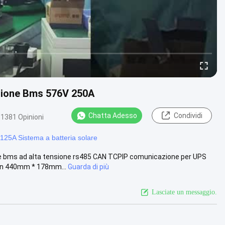
nsione Bms 576V 250A
Chatta Adesso
Condividi
1381 Opinioni
125A Sistema a batteria solare
ne bms ad alta tensione rs485 CAN TCPIP comunicazione per UPS
on 440mm * 178mm...
Guarda di più
Lasciate un messaggio.