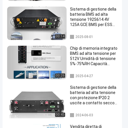
gia BMS
Sistema di gestione della
batteria BMS ad alta
tensione 192S614.4V
125A GCE BMS per ESS
containerizzato,
accumulo solare e ESS C
Immagazzinamento dell'ener
00:14
2025-08-01
& I
gia BMS
Chip di memoria integrato
BMS ad alta tensione per
512V Umidità di tensione
5%-75%RH Capacità
Memoria dati
bms ad alta tensione
00:26
2025-04-27
Sistema di gestione della
batteria ad alta tensione
con protezione IP20 2
uscite a contatto secco
125A corrente massima
Immagazzinamento dell'ener
00:45
2024-06-03
gia BMS
Vendita diretta di