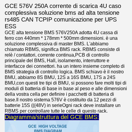
GCE 576V 250A corrente di scarica 4U caso
complessiva soluzione bms ad alta tensione
rs485 CAN TCPIP comunicazione per UPS
ESS
GCE alta tensione BMS 576V250A adotta 4U cassa di
ferro con 440mm * 178mm * 500mm dimensioni. è una
soluzione complessiva di master BMS. L'abbiamo
chiamato RBMS, significa BMS rack. RBMS consiste di
relè / contattori, corrente continua,PCB di controllo
principale del BMS, Hall, isolamento, interruttore e
interfacce dei connettori. ha un intero insieme completo di
BMS strategia di controllo logica. BMS schiavo è il nostro
BMU, abbiamo 8S BMU, 12S a 16S BMU, 17S a 24S
BMU,con questi tre tipi di BMU, si possono fare molti tipi di
moduli di batteria di base in base al peso e alle dimensioni
della vostra cella per definire i pacchetti di batteria di
base.Il nostro sistema 576V è costituito da 12 pezzi di
batterie 15S (((48V) in serieOgni rack deve installare un
RBMS per controllare tutte le celle di questo rack.
Diagramma/struttura del GCE BMS: