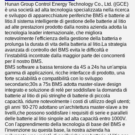
Hunan Group Control Energy Technology Co., Ltd. ((GCE)
è una società ad alta tecnologia specializzata nella ricerca
e sviluppo di apparecchiature periferiche BMS e batterie al
litio.Il sistema intelligente di gestione delle batterie al litio
ad alte prestazioni prodotto dalla nostra azienda adotta la
tecnologia leader internazionale, che migliora
notevolmente l'efficienza della gestione della batteria e
prolunga la durata di vita della batteria al litio.La strategia
avanzata di controllo del BMS evita le difficoltà e
l'instabilità incontrate dalla maggior parte dei concorrenti
per il nostro BMS.
BMS software a bassa tensione da 4S a 24s ha un'ampia
gamma di applicazioni, ricche interfacce di prodotto, una
forte scalabilità e compatibilità con lo sviluppo
secondario;30s a 75s BMS adotta master-slave design
integrato e soluzione di relè per soddisfare la domanda di
batterie al litio di più stringhe di batterie di piccola
capacità. ridurre notevolmente i costi di utilizzo degli utenti;
gli anni '60-270 adottano un'architettura master-slave a tre
livelli,che possono soddisfare i requisiti di serie e paralleli
delle batterie al litio singole ad alta capacità entro 1000V.
Con l'apprendimento della tecnologia di base del BMS e
l'invenzione su questa base, la nostra azienda ha