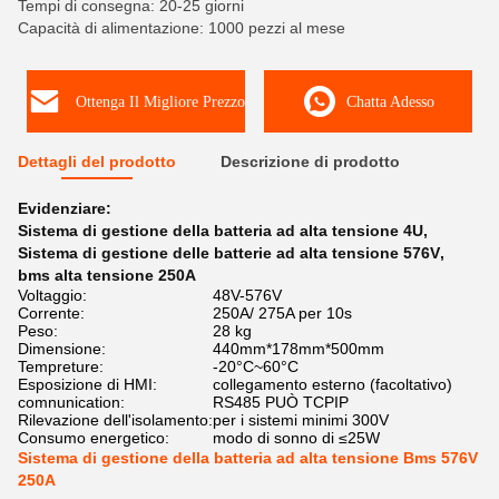
Tempi di consegna: 20-25 giorni
Capacità di alimentazione: 1000 pezzi al mese
Ottenga Il Migliore Prezzo
Chatta Adesso
Dettagli del prodotto
Descrizione di prodotto
Evidenziare:
Sistema di gestione della batteria ad alta tensione 4U
,
Sistema di gestione delle batterie ad alta tensione 576V
,
bms alta tensione 250A
Voltaggio:
48V-576V
Corrente:
250A/ 275A per 10s
Peso:
28 kg
Dimensione:
440mm*178mm*500mm
Tempreture:
-20°C~60°C
Esposizione di HMI:
collegamento esterno (facoltativo)
comnunication:
RS485 PUÒ TCPIP
Rilevazione dell'isolamento:
per i sistemi minimi 300V
Consumo energetico:
modo di sonno di ≤25W
Sistema di gestione della batteria ad alta tensione Bms 576V
250A