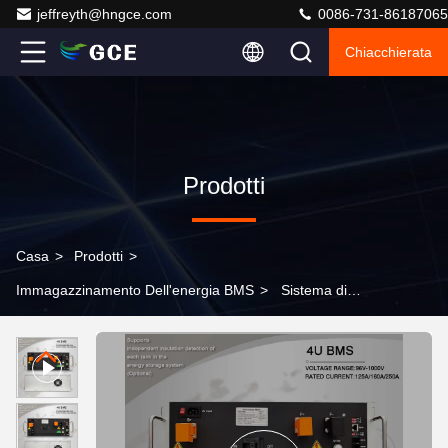
jeffreyth@hngce.com
0086-731-86187065
Chiacchierata
Prodotti
Casa
>
Prodotti
>
Immagazzinamento Dell'energia BMS
>
Sistema di
gestione della batteria ad alta tensione Bms 576V 250A