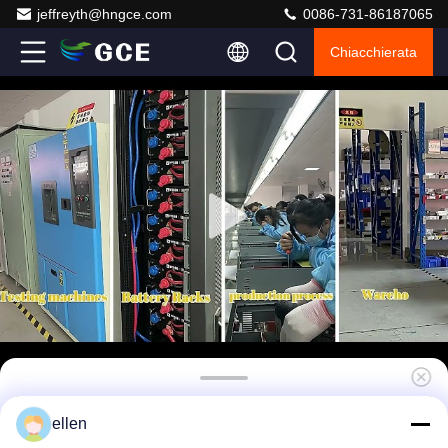
jeffreyth@hngce.com
0086-731-86187065
Chiacchierata
GCE BMS ad alta tensione di stoccaggio
ellen
dell'energia con livello di protezione IP20 e