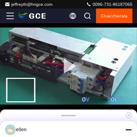
jeffreyth@hngce.com
0086-731-86187065
Chiacchierata
GCE BMS integrato 60S 75S 50A 100A
ellen
Master Slave BMS tutto in un sistema di