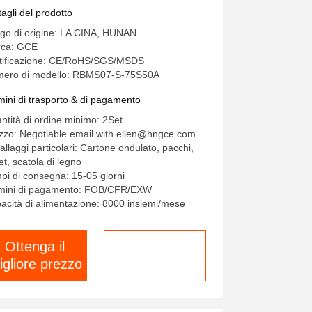
stema di gestione della batteria
tagli del prodotto
r UPS
go di origine: LA CINA, HUNAN
ca: GCE
tificazione: CE/RoHS/SGS/MSDS
ero di modello: RBMS07-S-75S50A
mini di trasporto & di pagamento
ntità di ordine minimo: 2Set
zzo: Negotiable email with ellen@hngce.com
allaggi particolari: Cartone ondulato, pacchi,
et, scatola di legno
pi di consegna: 15-05 giorni
mini di pagamento: FOB/CFR/EXW
acità di alimentazione: 8000 insiemi/mese
Ottenga il
chatta adesso
igliore prezzo