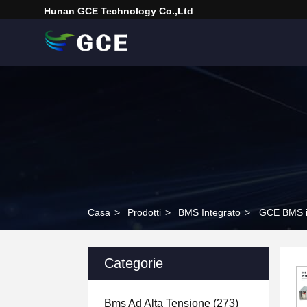
Hunan GCE Technology Co.,Ltd
Casa
>
Prodotti
>
BMS Integrato
>
GCE BMS in
Categorie
Bms Ad Alta Tensione
(273)