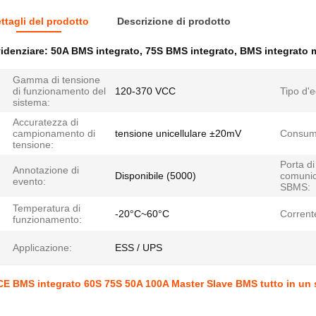
ttagli del prodotto
Descrizione di prodotto
idenziare:
50A BMS integrato
,
75S BMS integrato
,
BMS integrato m
Gamma di tensione
di funzionamento del
120-370 VCC
Tipo d'e
sistema:
Accuratezza di
campionamento di
tensione unicellulare ±20mV
Consumo
tensione:
Porta di
Annotazione di
Disponibile (5000)
comunic
evento:
SBMS:
Temperatura di
-20°C~60°C
Corrent
funzionamento:
Applicazione:
ESS / UPS
E BMS integrato 60S 75S 50A 100A Master Slave BMS tutto in un s