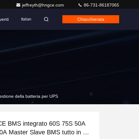
jeffreyth@hngce.com
86-731-86187065
venti
Chiacchierata
Italian
stione della batteria per UPS
E BMS integrato 60S 75S 50A
0A Master Slave BMS tutto in un