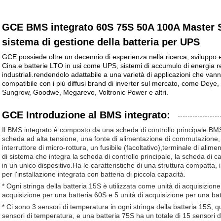
GCE BMS integrato 60S 75S 50A 100A Master S
sistema di gestione della batteria per UPS
GCE possiede oltre un decennio di esperienza nella ricerca, sviluppo 
Cina.e batterie LTO in usi come UPS, sistemi di accumulo di energia re
industriali.rendendolo adattabile a una varietà di applicazioni che 
compatibile con i più diffusi brand di inverter sul mercato, come Deye
Sungrow, Goodwe, Megarevo, Voltronic Power e altri.
GCE Introduzione al BMS integrato:
Il BMS integrato è composto da una scheda di controllo principale 
scheda ad alta tensione, una fonte di alimentazione di commutazione,
interruttore di micro-rottura, un fusibile (facoltativo),terminale di alim
di sistema che integra la scheda di controllo principale, la scheda di c
in un unico dispositivo.Ha le caratteristiche di una struttura compatta, 
per l'installazione integrata con batteria di piccola capacità.
* Ogni stringa della batteria 15S è utilizzata come unità di acquisizione 
acquisizione per una batteria 60S e 5 unità di acquisizione per una bat
* Ci sono 3 sensori di temperatura in ogni stringa della batteria 15S, q
sensori di temperatura, e una batteria 75S ha un totale di 15 sensori 