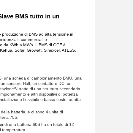
lave BMS tutto in un
e produzione di BMS ad alta tensione in
sidenziali, commerciali e
vanno da KWh a MWh. Il BMS di GCE è
, Kehua, Sofar, Growatt, Sinexcel, ATESS,
BMS, una scheda di campionamento BMU, una
 un sensore Hall, un contattore DC, un
entazioneSi tratta di una struttura secondaria
ampionamento e altri dispositivi di potenza
installazione flessibile e basso costo, adatta
della batteria, e ci sono 4 unità di
teria 75S.
uindi una batteria 60S ha un totale di 12
di temperatura.