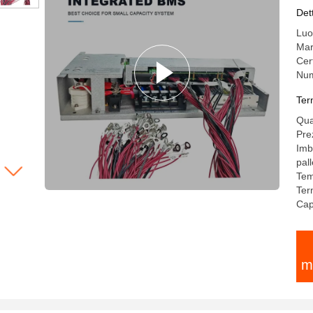
si
Det
pe
Luo
Mar
Cer
Num
Ter
Qua
Pre
Imb
pall
Tem
Ter
Cap
m