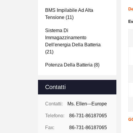
De
BMS Impilabile Ad Alta
Tensione
(11)
Ev
Sistema Di
Immagazzinamento
Dell'energia Della Batteria
(21)
Potenza Della Batteria
(8)
Contatti
Contatti:
Ms. Ellen---Europe
Telefono:
86-731-86187065
GC
Fax:
86-731-86187065