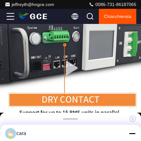
jeffreyth@hngce.com
0086-731-86187065
Chiacchierata
GCE 96S 307.2V 50A LFP BMS Relay ad alta
cara
efficienza BMS Monitoraggio in tempo reale