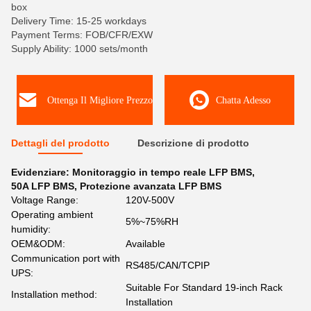
box
Delivery Time: 15-25 workdays
Payment Terms: FOB/CFR/EXW
Supply Ability: 1000 sets/month
Ottenga Il Migliore Prezzo
Chatta Adesso
Dettagli del prodotto
Descrizione di prodotto
Evidenziare:
Monitoraggio in tempo reale LFP BMS
,
50A LFP BMS
,
Protezione avanzata LFP BMS
Voltage Range:
120V-500V
Operating ambient
5%~75%RH
humidity:
OEM&ODM:
Available
Communication port with
RS485/CAN/TCPIP
UPS:
Suitable For Standard 19-inch Rack
Installation method:
Installation