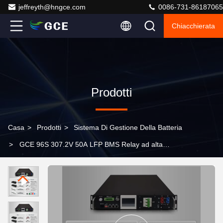
jeffreyth@hngce.com
0086-731-86187065
Chiacchierata
Prodotti
Casa
>
Prodotti
>
Sistema Di Gestione Della Batteria
>
GCE 96S 307.2V 50A LFP BMS Relay ad alta
efficienza BMS Monitoraggio in tempo reale e protezione
avanzata