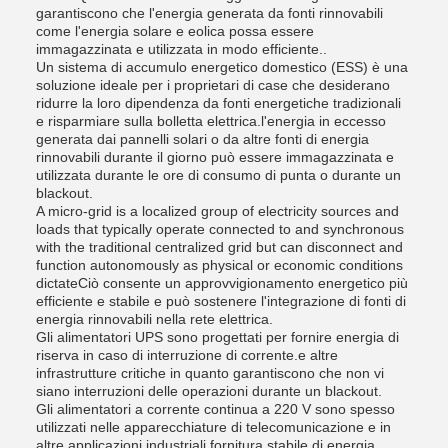
garantiscono che l'energia generata da fonti rinnovabili
come l'energia solare e eolica possa essere
immagazzinata e utilizzata in modo efficiente..
Un sistema di accumulo energetico domestico (ESS) è una
soluzione ideale per i proprietari di case che desiderano
ridurre la loro dipendenza da fonti energetiche tradizionali
e risparmiare sulla bolletta elettrica.l'energia in eccesso
generata dai pannelli solari o da altre fonti di energia
rinnovabili durante il giorno può essere immagazzinata e
utilizzata durante le ore di consumo di punta o durante un
blackout.
A micro-grid is a localized group of electricity sources and
loads that typically operate connected to and synchronous
with the traditional centralized grid but can disconnect and
function autonomously as physical or economic conditions
dictateCiò consente un approvvigionamento energetico più
efficiente e stabile e può sostenere l'integrazione di fonti di
energia rinnovabili nella rete elettrica.
Gli alimentatori UPS sono progettati per fornire energia di
riserva in caso di interruzione di corrente.e altre
infrastrutture critiche in quanto garantiscono che non vi
siano interruzioni delle operazioni durante un blackout.
Gli alimentatori a corrente continua a 220 V sono spesso
utilizzati nelle apparecchiature di telecomunicazione e in
altre applicazioni industriali.fornitura stabile di energia