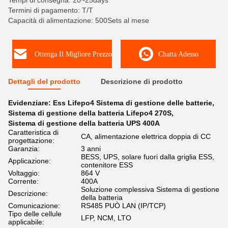
Tempi di consegna: 20~25days
Termini di pagamento: T/T
Capacità di alimentazione: 500Sets al mese
Ottenga Il Migliore Prezzo
Chatta Adesso
Dettagli del prodotto
Descrizione di prodotto
Evidenziare:
Ess Lifepo4 Sistema di gestione delle batterie
,
Sistema di gestione della batteria Lifepo4 270S
,
Sistema di gestione della batteria UPS 400A
Caratteristica di
CA, alimentazione elettrica doppia di CC
progettazione:
Garanzia:
3 anni
BESS, UPS, solare fuori dalla griglia ESS,
Applicazione:
contenitore ESS
Voltaggio:
864 V
Corrente:
400A
Soluzione complessiva Sistema di gestione
Descrizione:
della batteria
Comunicazione:
RS485 PUÒ LAN (IP/TCP)
Tipo delle cellule
LFP, NCM, LTO
applicabile: