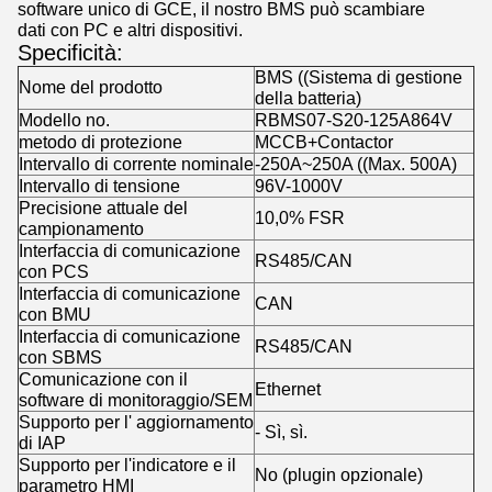
software unico di GCE, il nostro BMS può scambiare
dati con PC e altri dispositivi.
Specificità:
BMS ((Sistema di gestione
Nome del prodotto
della batteria)
Modello no.
RBMS07-S20-125A864V
metodo di protezione
MCCB+Contactor
Intervallo di corrente nominale
-250A~250A ((Max. 500A)
Intervallo di tensione
96V-1000V
Precisione attuale del
10,0% FSR
campionamento
Interfaccia di comunicazione
RS485/CAN
con PCS
Interfaccia di comunicazione
CAN
con BMU
Interfaccia di comunicazione
RS485/CAN
con SBMS
Comunicazione con il
Ethernet
software di monitoraggio/SEM
Supporto per l' aggiornamento
- Sì, sì.
di IAP
Supporto per l'indicatore e il
No (plugin opzionale)
parametro HMI