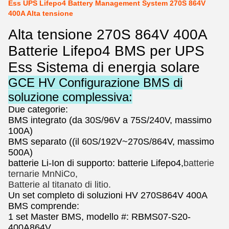
Ess UPS Lifepo4 Battery Management System 270S 864V
400A Alta tensione
Alta tensione 270S 864V 400A
Batterie Lifepo4 BMS per UPS
Ess Sistema di energia solare
GCE HV Configurazione BMS di
soluzione complessiva:
Due categorie:
BMS integrato (da 30S/96V a 75S/240V, massimo
100A)
BMS separato ((il 60S/192V~270S/864V, massimo
500A)
batterie Li-Ion di supporto: batterie Lifepo4,
batterie
ternarie MnNiCo,
Batterie al titanato di litio.
Un set completo di soluzioni HV 270S864V 400A
BMS comprende:
1 set Master BMS, modello #: RBMS07-S20-
400A864V