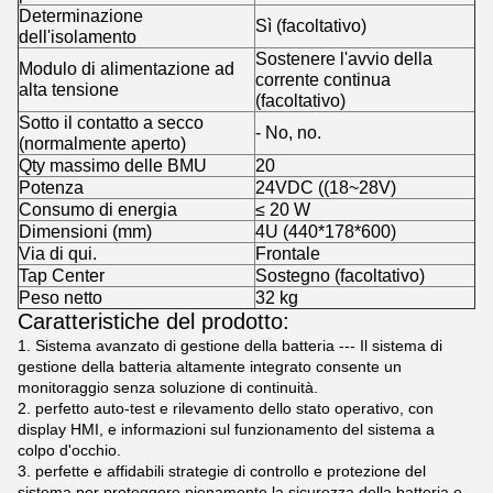
Determinazione
Sì (facoltativo)
dell'isolamento
Sostenere l'avvio della
Modulo di alimentazione ad
corrente continua
alta tensione
(facoltativo)
Sotto il contatto a secco
- No, no.
(normalmente aperto)
Qty massimo delle BMU
20
Potenza
24VDC ((18~28V)
Consumo di energia
≤ 20 W
Dimensioni (mm)
4U (440*178*600)
Via di qui.
Frontale
Tap Center
Sostegno (facoltativo)
Peso netto
32 kg
Caratteristiche del prodotto:
1. Sistema avanzato di gestione della batteria --- Il sistema di
gestione della batteria altamente integrato consente un
monitoraggio senza soluzione di continuità.
2. perfetto auto-test e rilevamento dello stato operativo, con
display HMI, e informazioni sul funzionamento del sistema a
colpo d'occhio.
3. perfette e affidabili strategie di controllo e protezione del
sistema per proteggere pienamente la sicurezza della batteria e