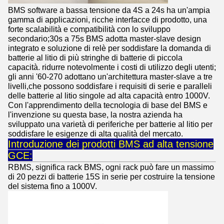
BMS software a bassa tensione da 4S a 24s ha un'ampia
gamma di applicazioni, ricche interfacce di prodotto, una
forte scalabilità e compatibilità con lo sviluppo
secondario;30s a 75s BMS adotta master-slave design
integrato e soluzione di relè per soddisfare la domanda di
batterie al litio di più stringhe di batterie di piccola
capacità. ridurre notevolmente i costi di utilizzo degli utenti;
gli anni '60-270 adottano un'architettura master-slave a tre
livelli,che possono soddisfare i requisiti di serie e paralleli
delle batterie al litio singole ad alta capacità entro 1000V.
Con l'apprendimento della tecnologia di base del BMS e
l'invenzione su questa base, la nostra azienda ha
sviluppato una varietà di periferiche per batterie al litio per
soddisfare le esigenze di alta qualità del mercato.
Introduzione dei prodotti BMS ad alta tensione
GCE:
RBMS, significa rack BMS, ogni rack può fare un massimo
di 20 pezzi di batterie 15S in serie per costruire la tensione
del sistema fino a 1000V.