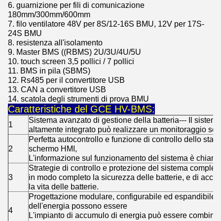
6. guarnizione per fili di comunicazione
180mm/300mm/600mm
7. filo ventilatore 48V per 8S/12-16S BMU, 12V per 17S-
24S BMU
8. resistenza all'isolamento
9. Master BMS ((RBMS) 2U/3U/4U/5U
10. touch screen 3,5 pollici / 7 pollici
11. BMS in pila (SBMS)
12. Rs485 per il convertitore USB
13. CAN a convertitore USB
14. scatola degli strumenti di prova BMU
Caratteristiche del GCE HV-BMS:
Sistema avanzato di gestione della batteria--- Il sistema
1
altamente integrato può realizzare un monitoraggio senz
Perfetta autocontrollo e funzione di controllo dello sta
2
schermo HMI,
L'informazione sul funzionamento del sistema è chiara 
Strategie di controllo e protezione del sistema complete
3
in modo completo la sicurezza delle batterie, e di ac
la vita delle batterie.
Progettazione modulare, configurabile ed espandibile --
dell'energia possono essere
4
L'impianto di accumulo di energia può essere combinato