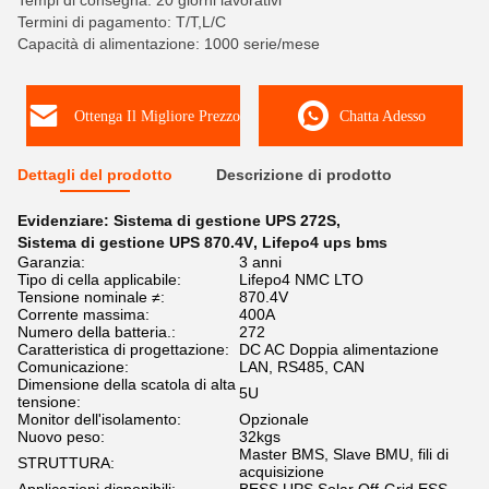
Tempi di consegna: 20 giorni lavorativi
Termini di pagamento: T/T,L/C
Capacità di alimentazione: 1000 serie/mese
Ottenga Il Migliore Prezzo
Chatta Adesso
Dettagli del prodotto
Descrizione di prodotto
Evidenziare:
Sistema di gestione UPS 272S
,
Sistema di gestione UPS 870.4V
,
Lifepo4 ups bms
Garanzia:
3 anni
Tipo di cella applicabile:
Lifepo4 NMC LTO
Tensione nominale ≠:
870.4V
Corrente massima:
400A
Numero della batteria.:
272
Caratteristica di progettazione:
DC AC Doppia alimentazione
Comunicazione:
LAN, RS485, CAN
Dimensione della scatola di alta
5U
tensione:
Monitor dell'isolamento:
Opzionale
Nuovo peso:
32kgs
Master BMS, Slave BMU, fili di
STRUTTURA:
acquisizione