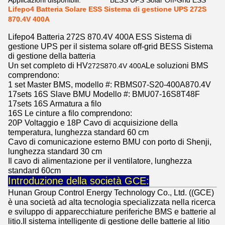
Applicazioni disponibili:
BESS UPS Solar Off-Grid ESS
Lifepo4 Batteria Solare ESS Sistema di gestione UPS 272S
870.4V 400A
Lifepo4 Batteria 272S 870.4V 400A ESS Sistema di
gestione UPS per il sistema solare off-grid BESS Sistema
di gestione della batteria
Un set completo di HV
Le soluzioni BMS
272S870.4V 400A
comprendono:
1 set Master BMS, modello #: RBMS07-S20-400A870.4V
17sets 16S Slave BMU Modello #: BMU07-16S8T48F
17sets 16S Armatura a filo
16S Le cinture a filo comprendono:
20P Voltaggio e 18P Cavo di acquisizione della
temperatura, lunghezza standard 60 cm
Cavo di comunicazione esterno BMU con porto di Shenji,
lunghezza standard 30 cm
Il cavo di alimentazione per il ventilatore, lunghezza
standard 60cm
Introduzione della società GCE:
Hunan Group Control Energy Technology Co., Ltd. ((GCE)
è una società ad alta tecnologia specializzata nella ricerca
e sviluppo di apparecchiature periferiche BMS e batterie al
litio.Il sistema intelligente di gestione delle batterie al litio