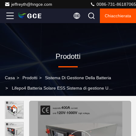
jeffreyth@hngce.com
0086-731-86187065
Chiacchierata
Prodotti
Casa
>
Prodotti
>
Sistema Di Gestione Della Batteria
>
Lifepo4 Batteria Solare ESS Sistema di gestione UPS
272S 870.4V 400A