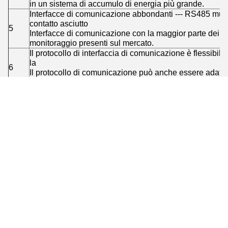
in un sistema di accumulo di energia più grande.
Interfacce di comunicazione abbondanti --- RS485 multi
contatto asciutto
5
Interfacce di comunicazione con la maggior parte dei P
monitoraggio presenti sul mercato.
Il protocollo di interfaccia di comunicazione è flessibile 
la
6
Il protocollo di comunicazione può anche essere adattat
in base alle esigenze del cliente.
Il chip di memoria di grande capacità integrato può me
7
di dati chiave di funzionamento, e una scheda SD può 
la memoria storica della batteria
Il controllo automatico della circolazione e il controllo 
8
possono facilmente realizzare il
connessione parallela di batterie.
Collegamento per il download delle specifiche RBMS
GCE_RBMS specifica - EN - V1.0.pdf
GCE 12-16S BMU-specifica-UL-V1.0.pdf
GCE 17-24S BMU-specificazione-UL-V1.0.pdf
modulo di raccolta informazioni BMS ad alta tensione
EN2021-04.do...