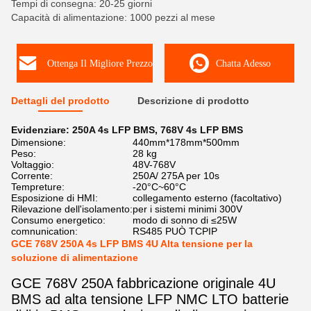
Tempi di consegna: 20-25 giorni
Capacità di alimentazione: 1000 pezzi al mese
Ottenga Il Migliore Prezzo
Chatta Adesso
Dettagli del prodotto
Descrizione di prodotto
Evidenziare:
250A 4s LFP BMS
,
768V 4s LFP BMS
Dimensione:
440mm*178mm*500mm
Peso:
28 kg
Voltaggio:
48V-768V
Corrente:
250A/ 275A per 10s
Tempreture:
-20°C~60°C
Esposizione di HMI:
collegamento esterno (facoltativo)
Rilevazione dell'isolamento:
per i sistemi minimi 300V
Consumo energetico:
modo di sonno di ≤25W
comnunication:
RS485 PUÒ TCPIP
GCE 768V 250A 4s LFP BMS 4U Alta tensione per la
soluzione di alimentazione
GCE 768V 250A fabbricazione originale 4U
BMS ad alta tensione LFP NMC LTO batterie