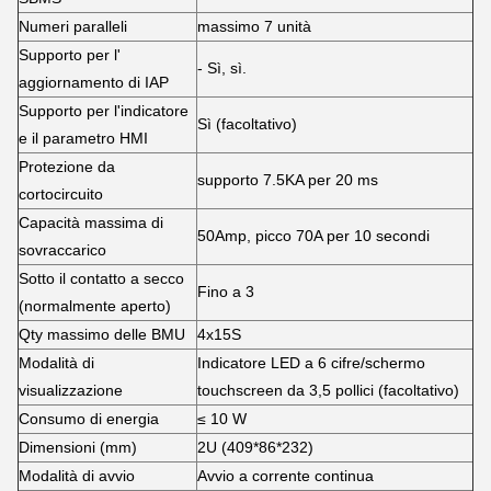
Numeri paralleli
massimo 7 unità
Supporto per l'
- Sì, sì.
aggiornamento di IAP
Supporto per l'indicatore
Sì (facoltativo)
e il parametro HMI
Protezione da
supporto 7.5KA per 20 ms
cortocircuito
Capacità massima di
50Amp, picco 70A per 10 secondi
sovraccarico
Sotto il contatto a secco
Fino a 3
(normalmente aperto)
Qty massimo delle BMU
4x15S
Modalità di
Indicatore LED a 6 cifre/schermo
visualizzazione
touchscreen da 3,5 pollici (facoltativo)
Consumo di energia
≤ 10 W
Dimensioni (mm)
2U (409*86*232)
Modalità di avvio
Avvio a corrente continua