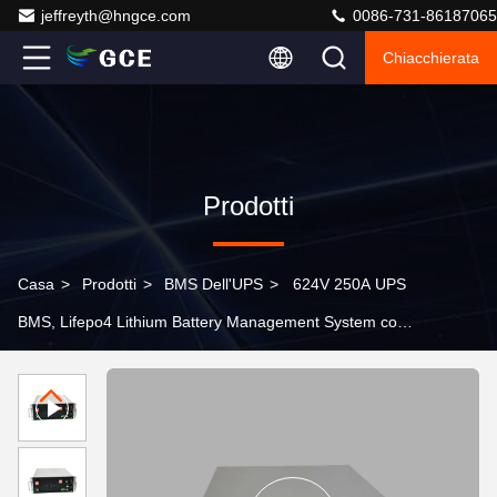
jeffreyth@hngce.com
0086-731-86187065
Chiacchierata
Prodotti
Casa
>
Prodotti
>
BMS Dell'UPS
>
624V 250A UPS
BMS, Lifepo4 Lithium Battery Management System con
15S BMU