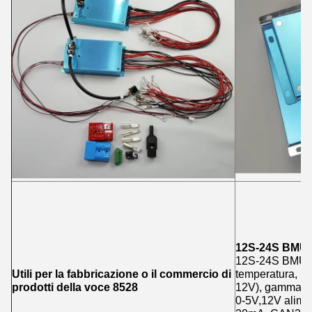
12S-24S BMU (
12S-24S BMU ha
Utili per la fabbricazione o il commercio di
temperatura, F
prodotti della voce 8528
12V), gamma di
0-5V,12V alim