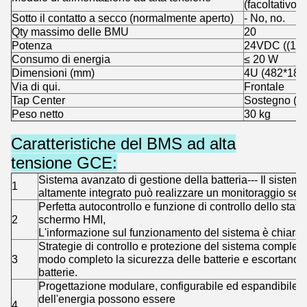
(facoltativo)
Sotto il contatto a secco (normalmente aperto)
- No, no.
Qty massimo delle BMU
20
Potenza
24VDC ((18
Consumo di energia
≤ 20 W
Dimensioni (mm)
4U (482*180
Via di qui.
Frontale
Tap Center
Sostegno (fac
Peso netto
30 kg
Caratteristiche del BMS ad alta
tensione GCE:
Sistema avanzato di gestione della batteria--- Il sistema
1
altamente integrato può realizzare un monitoraggio senz
Perfetta autocontrollo e funzione di controllo dello stat
2
schermo HMI,
L'informazione sul funzionamento del sistema è chiara 
Strategie di controllo e protezione del sistema complete 
3
modo completo la sicurezza delle batterie e escortano pe
batterie.
Progettazione modulare, configurabile ed espandibile --
dell'energia possono essere
4