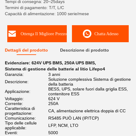
Tempi di consegna: 20~25days
Termini di pagamento: T/T, L/C
Capacità di alimentazione: 1000 serie/mese
Ottenga Il Migliore Prezzo
Chatta Adesso
Dettagli del prodotto
Descrizione di prodotto
Evidenziare:
624V UPS BMS
,
250A UPS BMS
,
Sistema di gestione delle batterie al litio Lifepo4
Garanzia:
3 anni
Soluzione complessiva Sistema di gestione
Descrizione:
della batteria
BESS, UPS, solare fuori dalla griglia ESS,
Applicazione:
contenitore ESS
Voltaggio:
624 V
Corrente:
250A
Caratteristica di
CA, alimentazione elettrica doppia di CC
progettazione:
Comunicazione:
RS485 PUÒ LAN (IP/TCP)
Tipo delle cellule
LFP, NCM, LTO
applicabile:
Eventi:
5000