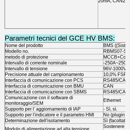
20mA, CAN2.0 
Parametri tecnici del GCE HV BMS:
Nome del prodotto
BMS ((Sistema
Modello no.
RBMS07-S2
metodo di protezione
MCCB+Conta
Intervallo di corrente nominale
-250A~250A 
Intervallo di tensione
96V-1000V
Precisione attuale del campionamento
10,0% FSR
Interfaccia di comunicazione con PCS
RS485/CAN
Interfaccia di comunicazione con BMU
CAN
Interfaccia di comunicazione con SBMS
RS485/CAN
Comunicazione con il software di
Ethernet
monitoraggio/SEM
Supporto per l' aggiornamento di IAP
- Sì, sì.
Supporto per l'indicatore e il parametro HMI
No (plugin o
Determinazione dell'isolamento
Sì (facoltativ
Sostenere l'a
Modulo di alimentazione ad alta tensione