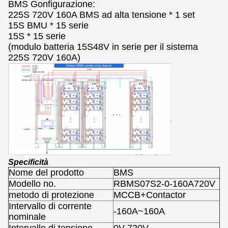
BMS Gonfigurazione:
225S 720V 160A BMS ad alta tensione * 1 set
15S BMU * 15 serie
15S * 15 serie
(modulo batteria 15S48V in serie per il sistema
225S 720V 160A)
Specificità
Nome del prodotto
BMS
Modello no.
RBMS07S2-0-160A720V
metodo di protezione
MCCB+Contactor
Intervallo di corrente
-160A~160A
nominale
Intervallo di tensione
0V-720V