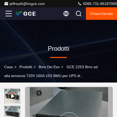
jeffreyth@hngce.com
0086-731-86187065
Chiacchierata
Prodotti
Casa
>
Prodotti
>
Bms Dei Ess
>
GCE 225S Bms ad
alta tensione 720V 160A 15S BMU per UPS di
stoccaggio dell'energia