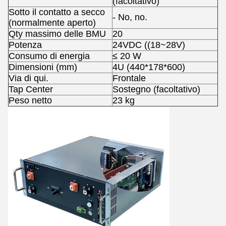
(facoltativo)
Sotto il contatto a secco
- No, no.
(normalmente aperto)
Qty massimo delle BMU
20
Potenza
24VDC ((18~28V)
Consumo di energia
≤ 20 W
Dimensioni (mm)
4U (440*178*600)
Via di qui.
Frontale
Tap Center
Sostegno (facoltativo)
Peso netto
23 kg