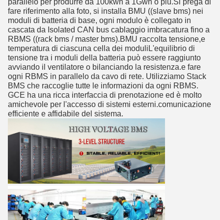
parallelo per produrre da 100kwh a 1Gwh o più.Si prega di
fare riferimento alla foto, si installa BMU ((slave bms) nei
moduli di batteria di base, ogni modulo è collegato in
cascata da Isolated CAN bus cablaggio imbracatura fino a
RBMS ((rack bms / master bms).BMU raccolta tensione,e
temperatura di ciascuna cella dei moduliL'equilibrio di
tensione tra i moduli della batteria può essere raggiunto
avviando il ventilatore o bilanciando la resistenza.e fare
ogni RBMS in parallelo da cavo di rete. Utilizziamo Stack
BMS che raccoglie tutte le informazioni da ogni RBMS.
GCE ha una ricca interfaccia di prenotazione ed è molto
amichevole per l'accesso di sistemi esterni.comunicazione
efficiente e affidabile del sistema.