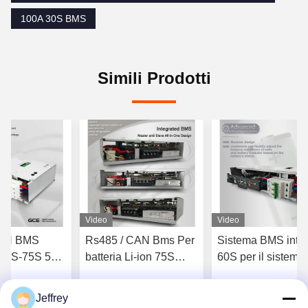
100A 30S BMS
Simili Prodotti
Video
Video
Rs485 / CAN Bms Per
Sistema BMS integrato
 50A
batteria Li-ion 75S
60S per il sistema
100A 240V
solare 192V 100A AC
o
installazione flessibile
DC Daul
Jeffrey
liore
Ottenga il migliore
Ottenga il migliore
alimentazione