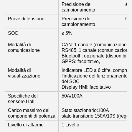
Precisione del
± 
campionamento
Prove di tensione
Precisione del
Cel
campionamento
SOC
≤ 5%
Modalità di
CAN: 1 canale (comunicazione c
comunicazione
RS485: 1 canale (comunicazione 
Bluetooth: opzionale (disponibile
GPRS: facoltativo,
Modalità di
Indicatore LED a 6 cifre, compresa
visualizzazione
l'indicazione del funzionamento a 1
del SOC
Display HMI: facoltativo
Specifiche del
50A/100A
sensore Hall
Carico massimo dei
Stato stazionario:100A
componenti di potenza
stato transitorio:150A/10S ((regola
Livello di allarme
1 Livello