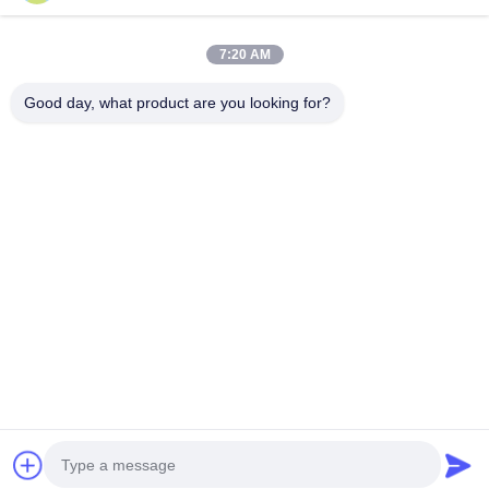
prezzo
prezzo
7:20 AM
Good day, what product are you looking for?
Hunan GCE Technology Co.,Ltd
jeffreyth@hngce.com
0086-731-86187065
Edificio B3, 602, Scienza e tecnologia Nuova città, contea
di Changsha, città di Changsha, provincia di Hunan
Buona qualità della Cina bms ad alta tensione Fornitore. ©
di Copyright 2022-2026 Hunan GCE Technology Co.,Ltd .
Tutti i diritti riservati.