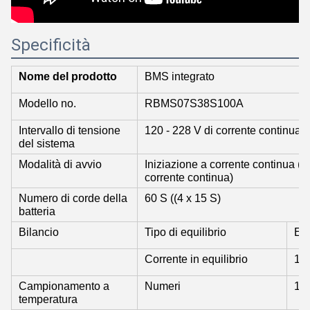
Specificità
Nome del prodotto
BMS integrato
Modello no.
RBMS07S38S100A
Intervallo di tensione
120 - 228 V di corrente continua
del sistema
Modalità di avvio
Iniziazione a corrente continua (op
corrente continua)
Numero di corde della
60 S ((4 x 15 S)
batteria
Bilancio
Tipo di equilibrio
Equ
Corrente in equilibrio
100
Campionamento a
Numeri
12 
temperatura