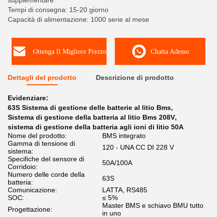
supplementare
Tempi di consegna: 15-20 giorno
Capacità di alimentazione: 1000 serie al mese
Ottenga Il Migliore Prezzo
Chatta Adesso
Dettagli del prodotto
Descrizione di prodotto
Evidenziare:
63S Sistema di gestione delle batterie al litio Bms
,
Sistema di gestione della batteria al litio Bms 208V
,
sistema di gestione della batteria agli ioni di litio 50A
Nome del prodotto:
BMS integrato
Gamma di tensione di
120 - UNA CC DI 228 V
sistema:
Specifiche del sensore di
50A/100A
Corridoio:
Numero delle corde della
63S
batteria:
Comunicazione:
LATTA, RS485
SOC:
≤ 5%
Master BMS e schiavo BMU tutto
Progettazione:
in uno