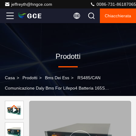
jeffreyth@hngce.com
0086-731-86187065
Chiacchierata
Prodotti
Casa
>
Prodotti
>
Bms Dei Ess
>
RS485/CAN
Comunicazione Daly Bms For Lifepo4 Batteria 165S
528V 400A