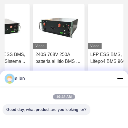
Video
Video
S ESS BMS,
240S 768V 250A
LFP ESS BMS,
A Sistema di
batteria al litio BMS 4U
Lifepo4 BMS 96v
elle batterie
Standard 19 pollici
integrato per la ca
solare fuori rete
ellen
nga il migliore
Ottenga il migliore
Ottenga il migl
rezzo
prezzo
prezzo
10:48 AM
Good day, what product are you looking for?
Hunan GCE Technology Co.,Ltd