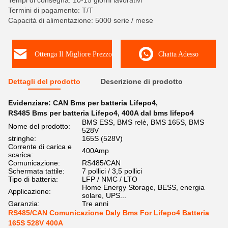
Tempi di consegna: 10-15 giorni lavorativi
Termini di pagamento: T/T
Capacità di alimentazione: 5000 serie / mese
Ottenga Il Migliore Prezzo
Chatta Adesso
Dettagli del prodotto
Descrizione di prodotto
Evidenziare:
CAN Bms per batteria Lifepo4
,
RS485 Bms per batteria Lifepo4
,
400A dal bms lifepo4
BMS ESS, BMS relè, BMS 165S, BMS
Nome del prodotto:
528V
stringhe:
165S (528V)
Corrente di carica e
400Amp
scarica:
Comunicazione:
RS485/CAN
Schermata tattile:
7 pollici / 3,5 pollici
Tipo di batteria:
LFP / NMC / LTO
Home Energy Storage, BESS, energia
Applicazione:
solare, UPS...
Garanzia:
Tre anni
RS485/CAN Comunicazione Daly Bms For Lifepo4 Batteria
165S 528V 400A