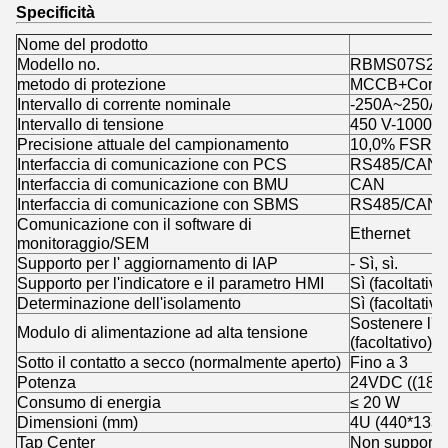
Specificità
Nome del prodotto
Modello no.
RBMS07S2-3
metodo di protezione
MCCB+Conta
Intervallo di corrente nominale
-250A~250A
Intervallo di tensione
450 V-1000 V
Precisione attuale del campionamento
10,0% FSR
Interfaccia di comunicazione con PCS
RS485/CAN
Interfaccia di comunicazione con BMU
CAN
Interfaccia di comunicazione con SBMS
RS485/CAN
Comunicazione con il software di
Ethernet
monitoraggio/SEM
Supporto per l' aggiornamento di IAP
- Sì, sì.
Supporto per l'indicatore e il parametro HMI
Sì (facoltativo
Determinazione dell'isolamento
Sì (facoltativo
Sostenere l'a
Modulo di alimentazione ad alta tensione
(facoltativo)
Sotto il contatto a secco (normalmente aperto)
Fino a 3
Potenza
24VDC ((18~
Consumo di energia
≤ 20 W
Dimensioni (mm)
4U (440*133*
Tap Center
Non supporto