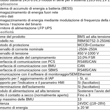
odulo batteria 24S76.8V,9 moduli in serie per il sistema 216S 691.2V 
plicazione
stema di accumulo di energia a batteria (BESS)
magazzinamento di energia fuori rete
ntro dati
magazzinamento di energia mediante modulazione di frequenza della 
tenza / trazione del binario
rnitore di alimentazione LFP UPS
ecificità
me del prodotto
BMS ad alta tensio
dello no.
RBMS07S2-3-250A6
todo di protezione
MCCB+Contactor
tervallo di corrente nominale
-250A~250A
tervallo di tensione
450 V-1000 V
ecisione attuale del campionamento
10,0% FSR
terfaccia di comunicazione con PCS
RS485/CAN
terfaccia di comunicazione con BMU
CAN
terfaccia di comunicazione con SBMS
RS485/CAN
municazione con il software di monitoraggio/SEM
Ethernet
pporto per l' aggiornamento di IAP
- Sì, sì.
pporto per l'indicatore e il parametro HMI
Sì (facoltativo)
terminazione dell'isolamento
Sì (facoltativo)
dulo di alimentazione ad alta tensione
Sostenere l'avvio del
tto il contatto a secco (normalmente aperto)
Fino a 3
y massimo delle BMU
13
tenza
24VDC ((18~28V)
nsumo di energia
≤ 20 W