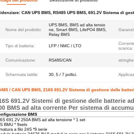
ttagli del prodotto
Descrizione di prodotto
idenziare:
CAN UPS BMS
,
RS485 UPS BMS
,
691.2V Sistema di gest
UPS BMS, BMS ad alta tensio
Nome del prodotto:
ne, Smart BMS, LifePO4 BMS,
Garanzi
Relay BMS
Corrente
Tipo di batteria:
LFP / NMC / LTO
scarica:
Comunicazione:
RS485/CAN
stringhe
Schermata tattile:
30, 5 / 7 pollici.
Applicaz
485 / CAN UPS BMS, 216S 691.2V Sistema di gestione delle batteri
16S 691.2V Sistemi di gestione delle batterie 
00 BMS ad alta corrente Per sistema di accumu
nfigurazione BMS
6S 691.2V 250A BMS ad alta tensione * 1 set
S BMU * 9sets
matura a filo 24S *9 serie