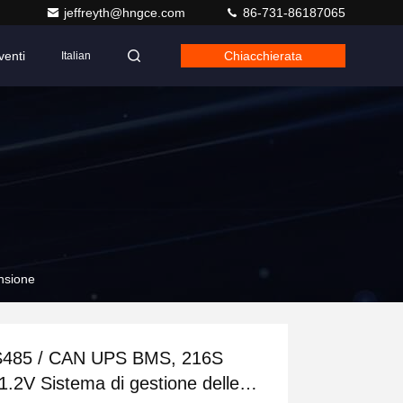
jeffreyth@hngce.com
86-731-86187065
venti
Chiacchierata
Italian
nsione
485 / CAN UPS BMS, 216S
1.2V Sistema di gestione delle