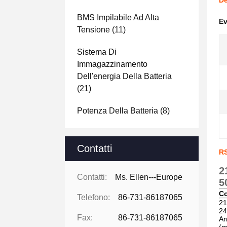
De
BMS Impilabile Ad Alta
Ev
Tensione
(11)
Sistema Di
Immagazzinamento
Dell'energia Della Batteria
(21)
Potenza Della Batteria
(8)
Contatti
RS
2
Contatti:
Ms. Ellen---Europe
5
Co
Telefono:
86-731-86187065
21
24
Fax:
86-731-86187065
Ar