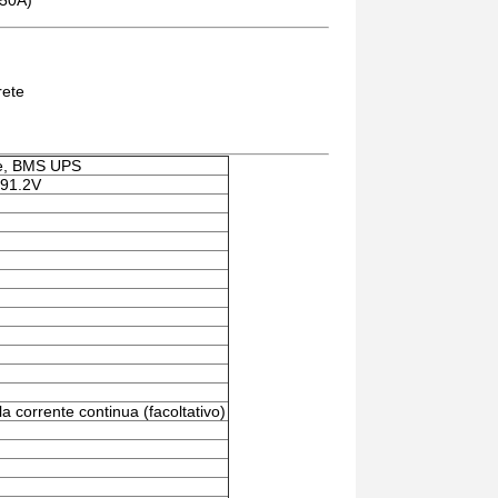
250A)
rete
ne, BMS UPS
91.2V
la corrente continua (facoltativo)