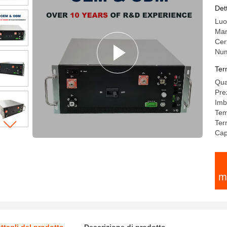
ba
Det
Luo
Mar
Cer
Num
Ter
Qua
Pre
Imba
Tem
Ter
Cap
m