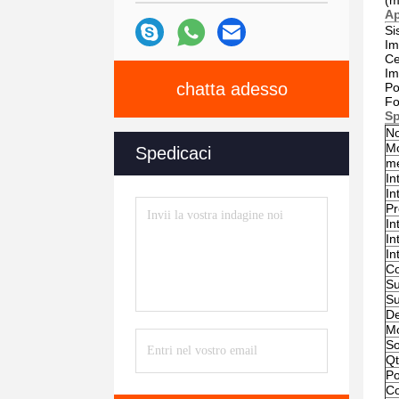
(m
Ap
Si
Im
Ce
Im
chatta adesso
Po
Fo
Sp
No
Mo
Spedicaci
me
In
In
Pr
In
In
In
Co
Su
Su
De
Mo
So
Qt
Po
Co