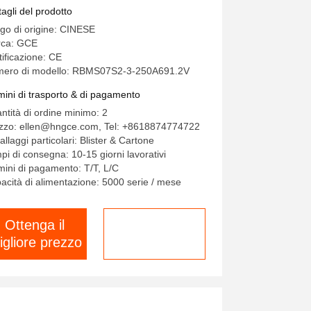
tterie ad alta tensione
tagli del prodotto
go di origine: CINESE
ca: GCE
tificazione: CE
ero di modello: RBMS07S2-3-250A691.2V
mini di trasporto & di pagamento
ntità di ordine minimo: 2
zzo: ellen@hngce.com, Tel: +8618874774722
llaggi particolari: Blister & Cartone
pi di consegna: 10-15 giorni lavorativi
mini di pagamento: T/T, L/C
acità di alimentazione: 5000 serie / mese
Ottenga il
chatta adesso
igliore prezzo