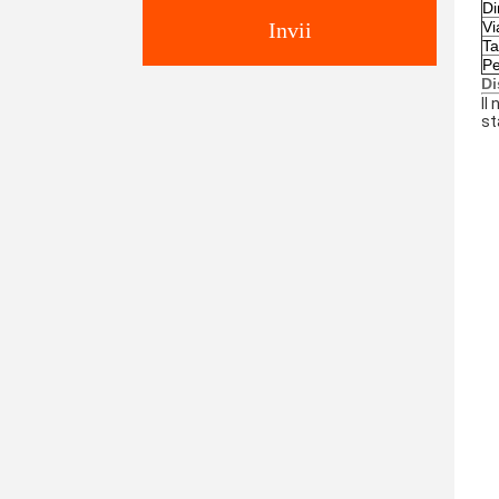
Di
Invii
Vi
Ta
Pe
Di
Il
st