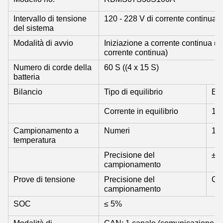
Intervallo di tensione
120 - 228 V di corrente continua
del sistema
Modalità di avvio
Iniziazione a corrente continua (op
corrente continua)
Numero di corde della
60 S ((4 x 15 S)
batteria
Bilancio
Tipo di equilibrio
Equ
Corrente in equilibrio
100
Campionamento a
Numeri
12 
temperatura
Precisione del
± 
campionamento
Prove di tensione
Precisione del
Cel
campionamento
SOC
≤ 5%
Modalità di
CAN: 1 canale (comunicazione c