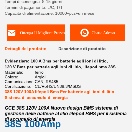
Tempi di consegna: 8-15 giorni
Termini di pagamento: L/C, T/T
Capacità di alimentazione: 10000+pcs+un mese
Ottenga Il Migliore Prezzo
Chatta Adesso
Dettagli del prodotto
Descrizione di prodotto
Evidenziare:
100 A Bms per batterie agli ioni di litio
,
120 V Bms per batterie agli ioni di litio
,
lifepo4 bms 38S
Materiale:
ferro
Colore:
Argioli
Comunicazione:
CAN, RS485
Certificazione:
CE/RoHS/UN38.3/MSDS
38S 120V 100A lifepo4 Bms Per batterie agli ioni di litio
Sistema di accumulo di energia
GCE 38S 120V 100A Nuovo design BMS sistema di
gestione delle batterie al litio lifepo4 BMS per il sistema
di accumulo di energia
38S 100Amp