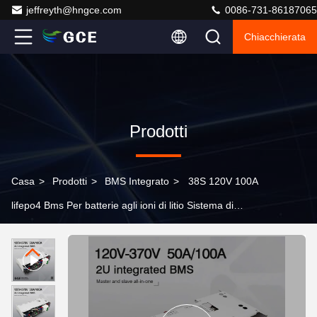
jeffreyth@hngce.com
0086-731-86187065
Chiacchierata
Prodotti
Casa
>
Prodotti
>
BMS Integrato
>
38S 120V 100A
lifepo4 Bms Per batterie agli ioni di litio Sistema di
accumulo di energia