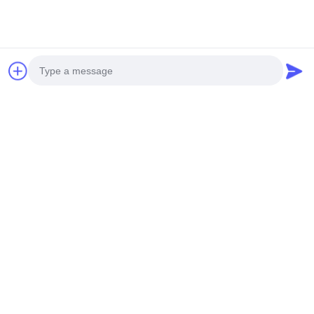
Photo
Video Call
Audio Call