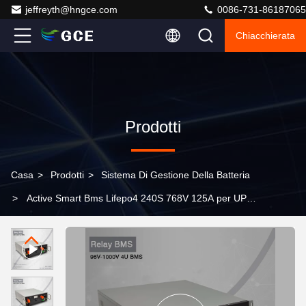
jeffreyth@hngce.com
0086-731-86187065
Chiacchierata
Prodotti
Casa
>
Prodotti
>
Sistema Di Gestione Della Batteria
>
Active Smart Bms Lifepo4 240S 768V 125A per UPS
ESS Home ESS Micro Grid BESS