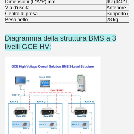
Dimensioni (L*A*P) mm
4U (440*178
Via d'uscita
Anteriore
Centro di presa
Supporto (Op
Peso netto
28 kg
Diagramma della struttura BMS a 3
livelli GCE HV: