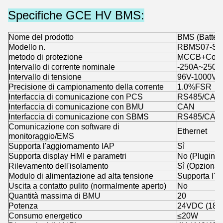
Specifiche GCE HV BMS:
Nome del prodotto
BMS (Batter
Modello n.
RBMS07-S2
metodo di protezione
MCCB+Conta
Intervallo di corrente nominale
-250A~250A 
Intervallo di tensione
96V-1000V
Precisione di campionamento della corrente
1.0%FSR
Interfaccia di comunicazione con PCS
RS485/CAN
Interfaccia di comunicazione con BMU
CAN
Interfaccia di comunicazione con SBMS
RS485/CAN
Comunicazione con software di
Ethernet
monitoraggio/EMS
Supporta l'aggiornamento IAP
Sì
Supporta display HMI e parametri
No (Plugin o
Rilevamento dell'isolamento
Sì (Opzional
Modulo di alimentazione ad alta tensione
Supporta l'a
Uscita a contatto pulito (normalmente aperto)
No
Quantità massima di BMU
20
Potenza
24VDC (18~
Consumo energetico
≤20W