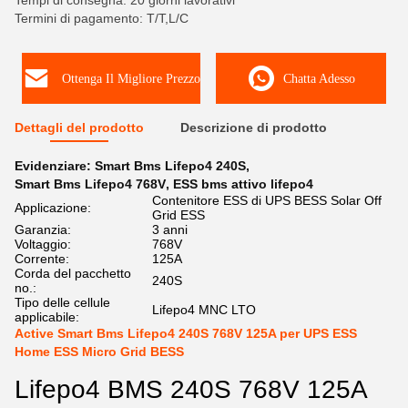
Tempi di consegna: 20 giorni lavorativi
Termini di pagamento: T/T,L/C
Ottenga Il Migliore Prezzo
Chatta Adesso
Dettagli del prodotto
Descrizione di prodotto
Evidenziare:
Smart Bms Lifepo4 240S
,
Smart Bms Lifepo4 768V
,
ESS bms attivo lifepo4
Contenitore ESS di UPS BESS Solar Off
Applicazione:
Grid ESS
Garanzia:
3 anni
Voltaggio:
768V
Corrente:
125A
Corda del pacchetto
240S
no.:
Tipo delle cellule
Lifepo4 MNC LTO
applicabile:
Active Smart Bms Lifepo4 240S 768V 125A per UPS ESS
Home ESS Micro Grid BESS
Lifepo4 BMS 240S 768V 125A