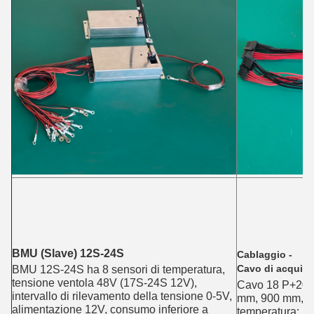
BMU (Slave) 12S-24S
Cablaggio -
BMU 12S-24S ha 8 sensori di temperatura, 
Cavo di acquisi
tensione ventola 48V (17S-24S 12V), 
Cavo 18 P+20P,
intervallo di rilevamento della tensione 0-5V, 
mm, 900 mm, 12
alimentazione 12V, consumo inferiore a 
temperatura: l