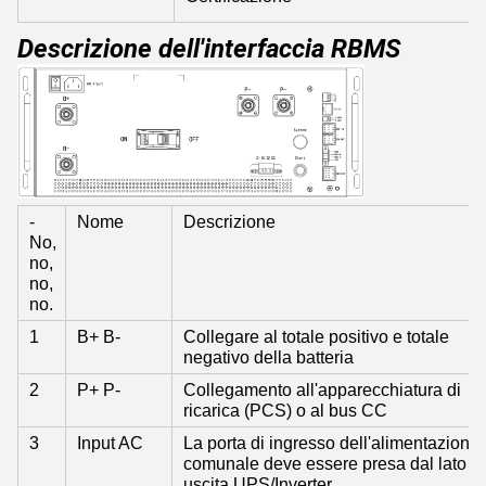
Descrizione dell'interfaccia RBMS
-
Nome
Descrizione
No,
no,
no,
no.
1
B+ B-
Collegare al totale positivo e totale
negativo della batteria
2
P+ P-
Collegamento all'apparecchiatura di
ricarica (PCS) o al bus CC
3
Input AC
La porta di ingresso dell'alimentazione
comunale deve essere presa dal lato di
uscita UPS/Inverter