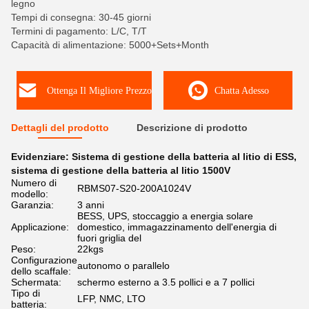
legno
Tempi di consegna: 30-45 giorni
Termini di pagamento: L/C, T/T
Capacità di alimentazione: 5000+Sets+Month
Ottenga Il Migliore Prezzo
Chatta Adesso
Dettagli del prodotto
Descrizione di prodotto
Evidenziare:
Sistema di gestione della batteria al litio di ESS
,
sistema di gestione della batteria al litio 1500V
Numero di
RBMS07-S20-200A1024V
modello:
Garanzia:
3 anni
BESS, UPS, stoccaggio a energia solare
Applicazione:
domestico, immagazzinamento dell'energia di
fuori griglia del
Peso:
22kgs
Configurazione
autonomo o parallelo
dello scaffale:
Schermata:
schermo esterno a 3.5 pollici e a 7 pollici
Tipo di
LFP, NMC, LTO
batteria: