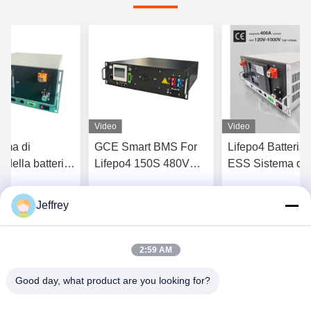
Video
Video
ema di
GCE Smart BMS For
Lifepo4 Batteria
 della batteria
Lifepo4 150S 480V
ESS Sistema di
sa in ferro 576V
125ah Comunicazione
gestione UPS 2
CAN / RS485
870.4V 400A
Jeffrey
tenga il migliore
Ottenga il migliore
Ottenga il mi
prezzo
prezzo
prezzo
2:59 AM
Good day, what product are you looking for?