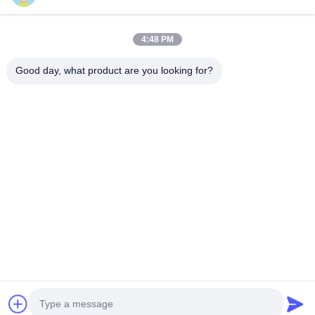
Temperatura ambiente di esercizio
Umidità ambientale di esercizio
4:48 PM
Rispetto delle norme nazionali
Good day, what product are you looking for?
Certificazione di conformità alla sicurezza
Accessori: 24S BMU + 24S Arnesi di filo