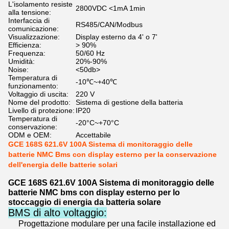
L'isolamento resiste
2800VDC <1mA 1min
alla tensione:
Interfaccia di
RS485/CAN/Modbus
comunicazione:
Visualizzazione:
Display esterno da 4' o 7'
Efficienza:
> 90%
Frequenza:
50/60 Hz
Umidità:
20%-90%
Noise:
<50db>
Temperatura di
-10℃~+40℃
funzionamento:
Voltaggio di uscita:
220 V
Nome del prodotto:
Sistema di gestione della batteria
Livello di protezione:
IP20
Temperatura di
-20°C~+70°C
conservazione:
ODM e OEM:
Accettabile
GCE 168S 621.6V 100A Sistema di monitoraggio delle
batterie NMC Bms con display esterno per la conservazione
dell'energia delle batterie solari
GCE 168S 621.6V 100A Sistema di monitoraggio delle
batterie NMC bms con display esterno per lo
stoccaggio di energia da batteria solare
BMS di alto voltaggio:
Progettazione modulare per una facile installazione ed