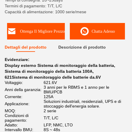
Tempi di consegna: 20~25days
Termini di pagamento: T/T, L/C
Capacità di alimentazione: 1000 serie/mese
Ottenga Il Migliore Prezzo
Chatta Adesso
Dettagli del prodotto
Descrizione di prodotto
Evidenziare:
Display esterno Sistema di monitoraggio della batteria
,
Sistema di monitoraggio della batteria 100A
,
621Sistema di monitoraggio delle batterie da.6V
Voltaggio:
621.6V
3 anni per le RBMS e 1 anno per le
Anni della garanzia:
BMU/PCB
Corrente:
125A
Soluzioni industriali, residenziali, UPS e di
Applicazione:
stoccaggio dell'energia solare.
MOQ:
2 serie
Condizioni di
T/T, L/C
pagamento:
Adatto:
LFP, NMC, LTO
Intervallo BMU:
8S ~ 48s