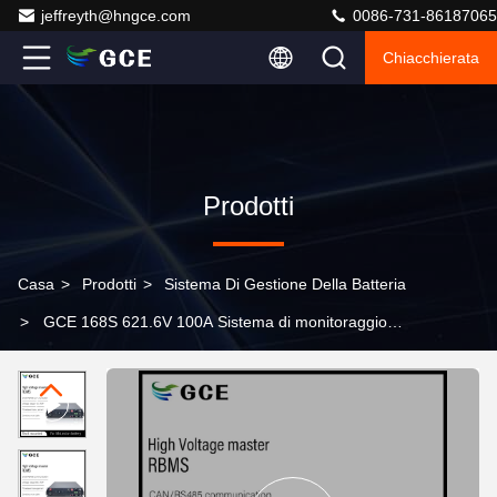
jeffreyth@hngce.com
0086-731-86187065
Chiacchierata
Prodotti
Casa
>
Prodotti
>
Sistema Di Gestione Della Batteria
>
GCE 168S 621.6V 100A Sistema di monitoraggio
delle batterie NMC Bms con display esterno per la
conservazione dell'energia delle batterie solari