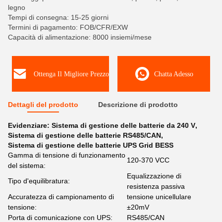
legno
Tempi di consegna: 15-25 giorni
Termini di pagamento: FOB/CFR/EXW
Capacità di alimentazione: 8000 insiemi/mese
Ottenga Il Migliore Prezzo
Chatta Adesso
Dettagli del prodotto
Descrizione di prodotto
Evidenziare:
Sistema di gestione delle batterie da 240 V
,
Sistema di gestione delle batterie RS485/CAN
,
Sistema di gestione delle batterie UPS Grid BESS
Gamma di tensione di funzionamento
120-370 VCC
del sistema:
Equalizzazione di
Tipo d'equilibratura:
resistenza passiva
Accuratezza di campionamento di
tensione unicellulare
tensione:
±20mV
Porta di comunicazione con UPS:
RS485/CAN