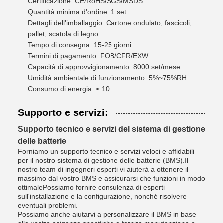
Certificazione: CE/RoHS/SGS/MSDS
Quantità minima d'ordine: 1 set
Dettagli dell'imballaggio: Cartone ondulato, fascicoli,
pallet, scatola di legno
Tempo di consegna: 15-25 giorni
Termini di pagamento: FOB/CFR/EXW
Capacità di approvvigionamento: 8000 set/mese
Umidità ambientale di funzionamento: 5%~75%RH
Consumo di energia: ≤ 10
Supporto e servizi:
Supporto tecnico e servizi del sistema di gestione
delle batterie
Forniamo un supporto tecnico e servizi veloci e affidabili
per il nostro sistema di gestione delle batterie (BMS).Il
nostro team di ingegneri esperti vi aiuterà a ottenere il
massimo dal vostro BMS e assicurarsi che funzioni in modo
ottimalePossiamo fornire consulenza di esperti
sull'installazione e la configurazione, nonché risolvere
eventuali problemi.
Possiamo anche aiutarvi a personalizzare il BMS in base
alle vostre esigenze specifiche e fornire manutenzione e