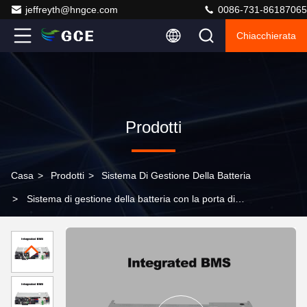
jeffreyth@hngce.com
0086-731-86187065
Chiacchierata
Prodotti
Casa
>
Prodotti
>
Sistema Di Gestione Della Batteria
>
Sistema di gestione della batteria con la porta di
comunicazione di RS485/CAN per il pacchetto 75S 50A
240V della batteria Lifo4 per BESS di griglia di UPS