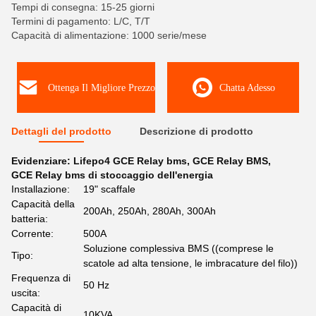
Tempi di consegna: 15-25 giorni
Termini di pagamento: L/C, T/T
Capacità di alimentazione: 1000 serie/mese
Ottenga Il Migliore Prezzo
Chatta Adesso
Dettagli del prodotto
Descrizione di prodotto
Evidenziare:
Lifepo4 GCE Relay bms
,
GCE Relay BMS
,
GCE Relay bms di stoccaggio dell'energia
Installazione:
19" scaffale
Capacità della
200Ah, 250Ah, 280Ah, 300Ah
batteria:
Corrente:
500A
Soluzione complessiva BMS ((comprese le
Tipo:
scatole ad alta tensione, le imbracature del filo))
Frequenza di
50 Hz
uscita:
Capacità di
10KVA