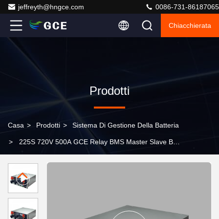
jeffreyth@hngce.com
0086-731-86187065
Chiacchierata
Prodotti
Casa
>
Prodotti
>
Sistema Di Gestione Della Batteria
>
225S 720V 500A GCE Relay BMS Master Slave BMS
Lifepo4 bms 15S BMU in serie Litio Lifepo4 Batteria
Energy Storage ESS