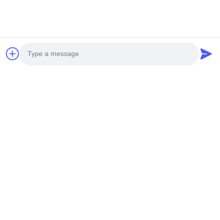
Photo
Video Call
Audio Call