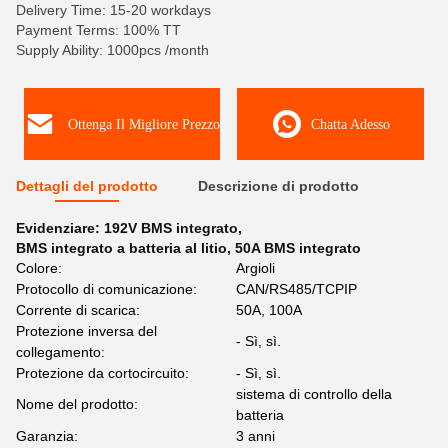
Delivery Time: 15-20 workdays
Payment Terms: 100% TT
Supply Ability: 1000pcs /month
Ottenga Il Migliore Prezzo
Chatta Adesso
Dettagli del prodotto
Descrizione di prodotto
Evidenziare:
192V BMS integrato
,
BMS integrato a batteria al litio
,
50A BMS integrato
Colore:
Argioli
Protocollo di comunicazione:
CAN/RS485/TCPIP
Corrente di scarica:
50A, 100A
Protezione inversa del
- Sì, sì.
collegamento:
Protezione da cortocircuito:
- Sì, sì.
sistema di controllo della
Nome del prodotto:
batteria
Garanzia:
3 anni