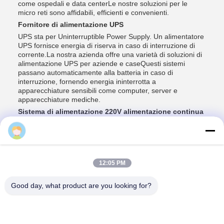
come ospedali e data centerLe nostre soluzioni per le
micro reti sono affidabili, efficienti e convenienti.
Fornitore di alimentazione UPS
UPS sta per Uninterruptible Power Supply. Un alimentatore
UPS fornisce energia di riserva in caso di interruzione di
corrente.La nostra azienda offre una varietà di soluzioni di
alimentazione UPS per aziende e caseQuesti sistemi
passano automaticamente alla batteria in caso di
interruzione, fornendo energia ininterrotta a
apparecchiature sensibili come computer, server e
apparecchiature mediche.
Sistema di alimentazione 220V alimentazione continua
La nostra azienda offre soluzioni di alimentazione a
cara
corrente continua 220V per una varietà di
applicazioni.rendendolo una scelta popolare per le
telecomunicazioniI nostri sistemi di alimentazione a
corrente continua a 220 V sono affidabili, efficienti e facili
12:05 PM
da installare.
Good day, what product are you looking for?