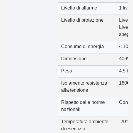
Livello di allarme
1 livel
Livello di protezione
Livello
Livello
spegni
Consumo di energia
≤ 10 
Dimensione
409*2
Peso
4.5 kg
Isolamento resistenza
1800V
alla tensione
Rispetto delle norme
Confo
nazionali
Temperatura ambiente
-20°6
di esercizio