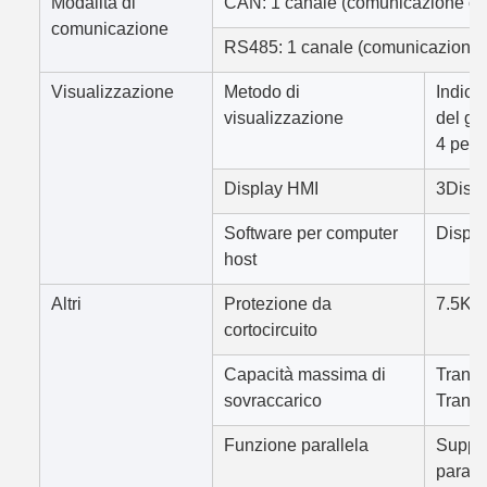
Modalità di
CAN: 1 canale (comunicazione 
comunicazione
RS485: 1 canale (comunicazione c
Visualizzazione
Metodo di
Indicat
visualizzazione
del gu
4 per 
Display HMI
3Displ
Software per computer
Dispon
host
Altri
Protezione da
7.5KA
cortocircuito
Capacità massima di
Transi
sovraccarico
Transi
Funzione parallela
Suppor
paralle