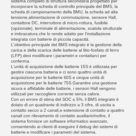
sistema completo di struttura secondaria progettato per
incorporare la scheda di controllo principale del BMS, la
scheda di campionamento della BMU, la scheda ad alta
tensione,alimentazione di commutazione, sensore Hall,
contattore DC, interruttore di micro-rottura, fusibile
(opzionale), terminale di alimentazione, scatola strutturale
e imbracatura.che lo rende adatto per l'installazione
integrata con batterie di piccola capacità.
L'obiettivo principale del BMS integrato è la gestione della
carica e della scarica delle batterie al litio-fosfato di ferro
(LFP).devi modificare i parametri e contattarci per
conferma.
L'unità di acquisizione delle batterie 15S è utilizzata per
gestire ciascuna batteria e ci sono quattro unità di
acquisizione per le batterie 60S e cinque unità di
acquisizione per le batterie 75S.Garantire una gestione
sicura e affidabile delle batterie, i sensori Hall vengono
utilizzati per raccogliere corrente senza calore.
Con un errore di stima del SOC ≤ 5%, il BMS integrato è
dotato di un quadrante di indirizzo a 3 cifre, di uscita a
contatto secco a 2 canali,e estensione di contatto a quattro
canali con rilevamento di contatto ausiliarioInoltre, il
sistema fornisce un software informatico avanzato,
consentendo ai clienti di eseguire il debug dei sistemi di
batterie e modificare i parametri del sistema.