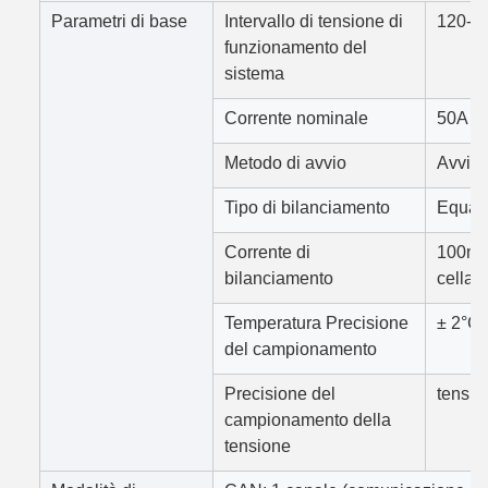
Parametri di base
Intervallo di tensione di
120-3
funzionamento del
sistema
Corrente nominale
50A / 
Metodo di avvio
Avvio 
Tipo di bilanciamento
Equali
Corrente di
100mA 
bilanciamento
cella 
Temperatura Precisione
± 2°C
del campionamento
Precisione del
tensio
campionamento della
tensione