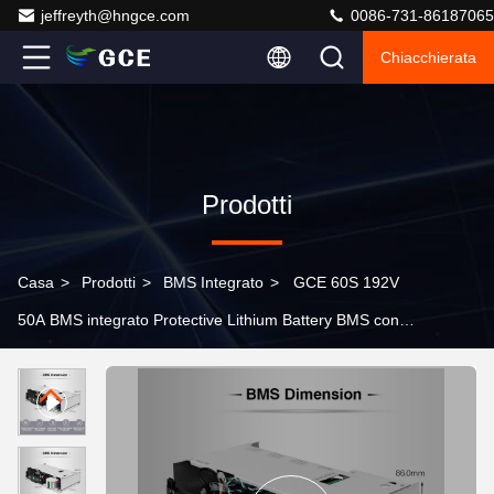
jeffreyth@hngce.com
0086-731-86187065
Chiacchierata
Prodotti
Casa
>
Prodotti
>
BMS Integrato
>
GCE 60S 192V
50A BMS integrato Protective Lithium Battery BMS con
relè per UPS e sistema di accumulo di energia solare