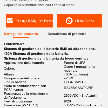
Tempi di consegna: 25 giorni
Capacità di alimentazione: 2000 serie al mese
Ottenga Il Migliore Prezzo
Chatta Adesso
Dettagli del prodotto
Descrizione di prodotto
Evidenziare:
Sistema di gestione delle batterie BMS ad alta tensione
,
400A Sistema di gestione della batteria
,
Sistema di gestione della batteria da tocco centrale
Applicazione della batteria:
Potere di UPS
Come l'immagine ha
Colore:
mostrato
Attuale:
400A (continua)
Dissipazione del potere:
≤25W
Tipo di batteria:
LFP/NCM/LTO
Porta di comunicazione con
RS485/CAN/TCPIP
PCS/Inverter:
Resistenza della pressione e
2800VDC <1mA 1min
dell'isolamento:
livelli di protezione:
IP20
Dimensioni (W * H * D):
485*260*550 (millimetro)